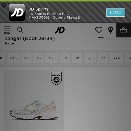
×
JD Sports
Etusivu
KATSO
JD Sports Fashion PLC
MAKSUTON - Google Playssä
Etusivu
Lapset
Lasten kengät (Koot 28-34)
Ale
Ale | Lapset - New Balance Lasten
Suodata
Uutuudet
kengät (Koot 28-34)
Tuote
Naiset
8
28.5
29
30
30.5
31
32
32.5
33
33.5
3
Miehet
Lapset
Suosikit
Tuotemerkit
Inspiroidu
Jalkapallo