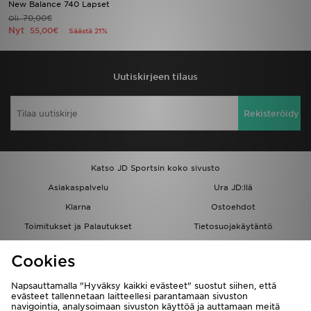
New Balance 740 Lapset
70,00€
Oli
Nyt
Urheilu
55,00€
Säästä 21%
Lataa JD-sovellus
Uutiskirjeen tilaus
Minun JD
Rekisteröidy
Minun viestini
Asiakaspalvelu ja tietoa
Katso JD Sportsin koko sivusto
Asiakaspalvelu
Ura JD:llä
Klarna
Ostoehdot
Toimitukset ja Palautukset
Tietosuojakäytäntö
Evästeet
Evästeasetukset
Cookies
Löydä myymälä
Opiskelijat
Kumppanuusohjelma
JD Blog
Napsauttamalla "Hyväksy kaikki evästeet" suostut siihen, että
evästeet tallennetaan laitteellesi parantamaan sivuston
navigointia, analysoimaan sivuston käyttöä ja auttamaan meitä