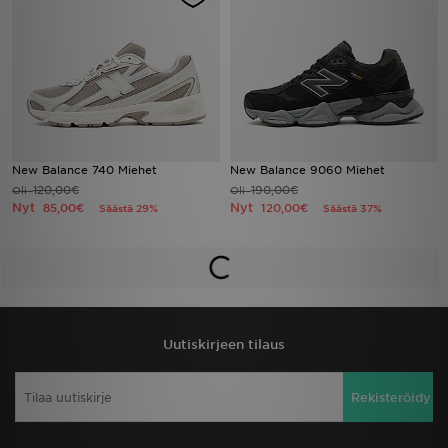
New Balance 740 Miehet
New Balance 9060 Miehet
120,00€
190,00€
Oli
Oli
Nyt
Nyt
85,00€
120,00€
Säästä 29%
Säästä 37%
Uutiskirjeen tilaus
Rekisteröidy