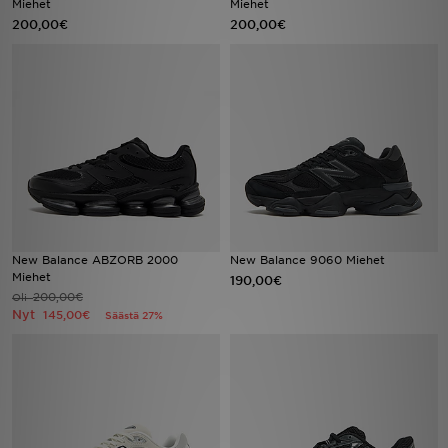
Miehet
Miehet
200,00€
200,00€
Urheilu
Lataa JD-sovellus
Minun JD
Minun viestini
Asiakaspalvelu ja tietoa
New Balance ABZORB 2000
New Balance 9060 Miehet
Miehet
190,00€
200,00€
Oli
Nyt
145,00€
Säästä 27%