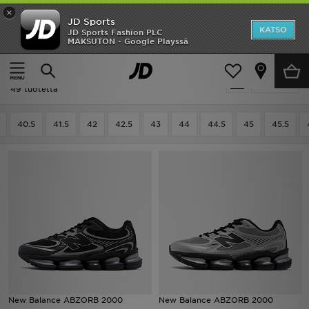
×
JD Sports
Etusivu
KATSO
JD Sports Fashion PLC
MAKSUTON - Google Playssä
Etusivu
Miehet
Miesten kengät
Tennarit
Ale
Miehet - New Balance Tennarit
Suodata
Uutuudet
49 tuotetta
Naiset
40.5
41.5
42
42.5
43
44
44.5
45
45.5
Miehet
Lapset
Suosikit
Tuotemerkit
Inspiroidu
New Balance ABZORB 2000
New Balance ABZORB 2000
Jalkapallo