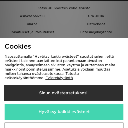
Katso JD Sportsin koko sivusto
Asiakaspalvelu
Ura JD:llä
Klarna
Ostoehdot
Toimitukset ja Palautukset
Tietosuojakäytäntö
Evästeet
Evästeasetukset
Cookies
Löydä myymälä
Opiskelijat
Kumppanuusohjelma
JD Blog
Napsauttamalla "Hyväksy kaikki evästeet" suostut siihen, että
evästeet tallennetaan laitteellesi parantamaan sivuston
navigointia, analysoimaan sivuston käyttöä ja auttamaan meitä
markkinointiponnisteluissamme. Asetuksia voidaan muuttaa
milloin tahansa evästeasetuksissa. Tutustu
evästekäytäntöömme.
Evästekäytäntö
Toimitetaan
Sinun evästeasetuksesi
Suomi
Me hyväksymme seuraavat maksutavat
Hyväksy kaikki evästeet