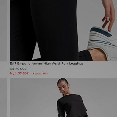
EA7 Emporio Armani High Waist Poly Leggings
70,00€
Oli
Nyt
35,00€
Säästä 50%