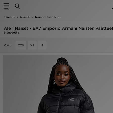
Etusivu
Etusivu
Naiset
Naisten vaatteet
Ale
Ale | Naiset - EA7 Emporio Armani Naisten vaattee
Uutuudet
6 tuotetta
Naiset
Koko
XXS
XS
S
Miehet
Lapset
Suosikit
Tuotemerkit
Inspiroidu
Jalkapallo