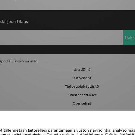
skirjeen tilaus
Reki
Sportsin koko sivusto
Ura JD:llä
Ostoehdot
Tietosuojakäytäntö
Evästeasetukset
Opiskelijat
JD Blog
t tallennetaan laitteellesi parantamaan sivuston navigointia, analysoim
tahansa evästeasetuksissa. Tutustu evästekäytäntöömme.
Evästekäytäntö