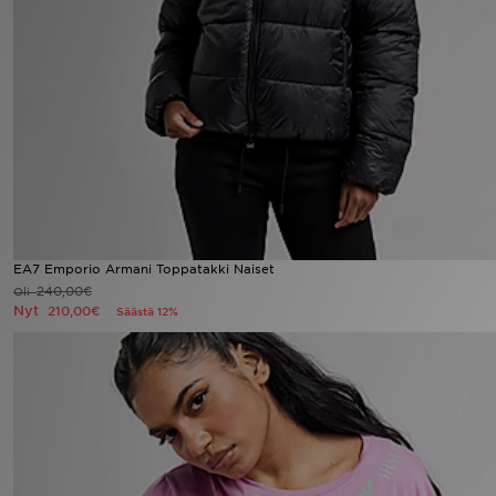
Urheilu
Lataa JD-sovellus
Minun JD
Minun viestini
Asiakaspalvelu ja tietoa
EA7 Emporio Armani Toppatakki Naiset
240,00€
Oli
Nyt
210,00€
Säästä 12%