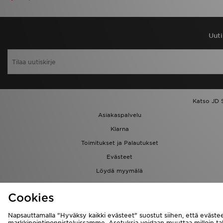
Uuti
Katso JD 
Asiakaspalvelu
Klarna
Toimitukset ja Palautukset
Evästeet
Löydä myymälä
Kumppanuusohjelma
Cookies
Napsauttamalla "Hyväksy kaikki evästeet" suostut siihen, että evästee
markkinointiponnisteluissamme. Asetuksia voidaan muuttaa milloin 