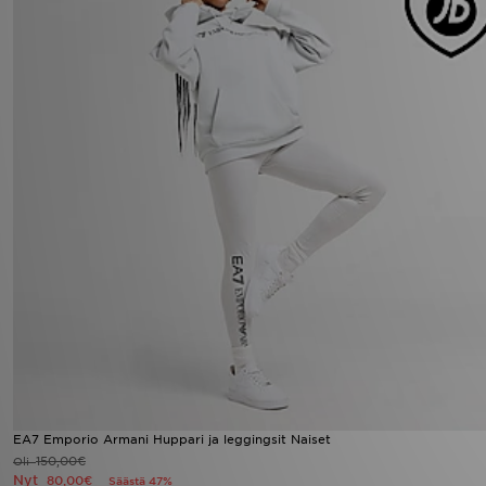
EA7 Emporio Armani Huppari ja leggingsit Naiset
150,00€
Oli
Nyt
80,00€
Säästä 47%