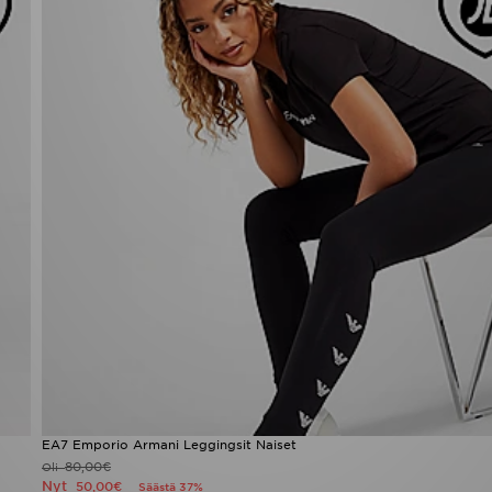
EA7 Emporio Armani Leggingsit Naiset
80,00€
Oli
Nyt
50,00€
Säästä 37%