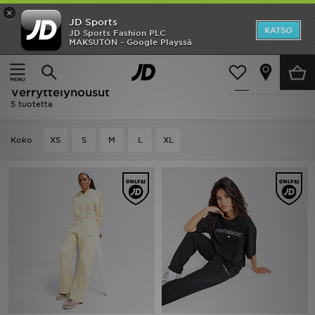
×
JD Sports
Etusivu
KATSO
JD Sports Fashion PLC
MAKSUTON - Google Playssä
Etusivu
Naiset
Naisten vaatteet
Verryttelyhousut
Ale
Naiset - New Balance
Suodata
Uutuudet
Verryttelyhousut
5 tuotetta
Naiset
Koko
XS
S
M
L
XL
Miehet
Lapset
Suosikit
Tuotemerkit
Inspiroidu
Jalkapallo