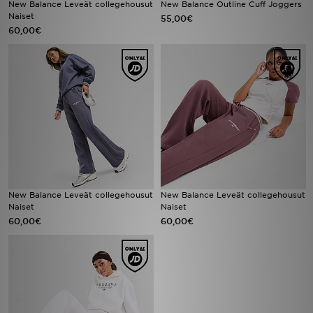
New Balance Leveät collegehousut
New Balance Outline Cuff Joggers
Naiset
55,00€
60,00€
Urheilu
Lataa JD-sovellus
Minun JD
Minun viestini
Asiakaspalvelu ja tietoa
New Balance Leveät collegehousut
New Balance Leveät collegehousut
Naiset
Naiset
60,00€
60,00€