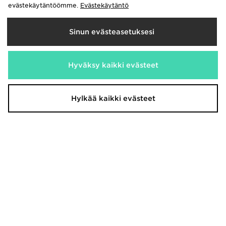
evästekäytäntöömme.
Evästekäytäntö
Sinun evästeasetuksesi
Crocs Classic Clog Vauvat
Crocs Classic Clog Lapset
Hyväksy kaikki evästeet
35,00€
40,00€
Hylkää kaikki evästeet
Crocs Classic Clog Miehet
Crocs Classic Clog Nuoret
55,00€
40,00€