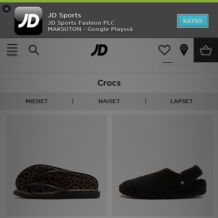
×
JD Sports
Etusivu
KATSO
JD Sports Fashion PLC
MAKSUTON - Google Playssä
Etusivu
Crocs
Ale
48 tuotetta
Suodata
Uutuudet
Crocs
Naiset
MIEHET
NAISET
LAPSET
Miehet
Lapset
Suosikit
Tuotemerkit
Inspiroidu
Jalkapallo