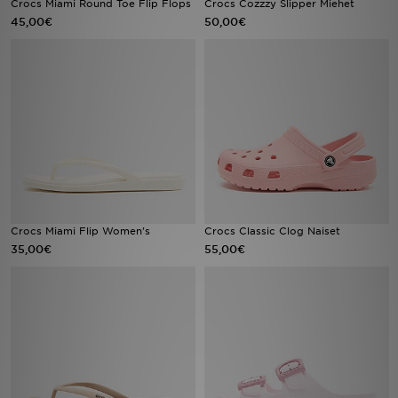
Crocs Miami Round Toe Flip Flops
Crocs Cozzzy Slipper Miehet
45,00€
50,00€
Urheilu
Lataa JD-sovellus
Minun JD
Minun viestini
Asiakaspalvelu ja tietoa
Crocs Miami Flip Women's
Crocs Classic Clog Naiset
35,00€
55,00€