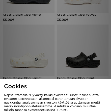
Crocs Classic Clog Miehet
Crocs Classic Clog Vauvat
55,00€
35,00€
Crocs Classic Clog Lapset
Crocs Classic Clog Infant
40,00€
35,00€
Cookies
Napsauttamalla "Hyväksy kaikki evästeet" suostut siihen, että
evästeet tallennetaan laitteellesi parantamaan sivuston
navigointia, analysoimaan sivuston käyttöä ja auttamaan meitä
markkinointiponnisteluissamme. Asetuksia voidaan muuttaa
milloin tahansa evästeasetuksissa. Tutustu