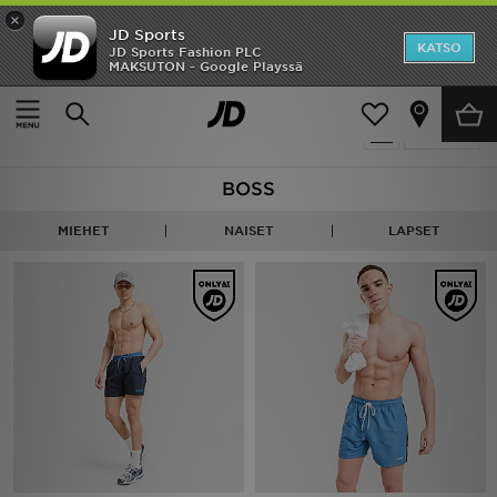
×
JD Sports
Etusivu
KATSO
JD Sports Fashion PLC
MAKSUTON - Google Playssä
Etusivu
BOSS
Ale
38 tuotetta
Suodata
Uutuudet
BOSS
Naiset
MIEHET
NAISET
LAPSET
Miehet
Lapset
Suosikit
Tuotemerkit
Inspiroidu
Jalkapallo