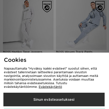
BOSS Hadiko Tape Joggers
BOSS Woven Track Pants
149,00€
169,00€
Cookies
Napsauttamalla "Hyväksy kaikki evästeet" suostut siihen, että
evästeet tallennetaan laitteellesi parantamaan sivuston
navigointia, analysoimaan sivuston käyttöä ja auttamaan meitä
markkinointiponnisteluissamme. Asetuksia voidaan muuttaa
milloin tahansa evästeasetuksissa. Tutustu
evästekäytäntöömme.
Evästekäytäntö
Sinun evästeasetuksesi