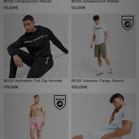
BOSS Uimashortsit Miehet
BOSS Uimashortsit Miehet
55,00€
55,00€
Urheilu
Lataa JD-sovellus
Minun JD
Minun viestini
Asiakaspalvelu ja tietoa
BOSS Authentic Full Zip Hoodie
BOSS Urbanex Cargo Shorts
119,00€
150,00€