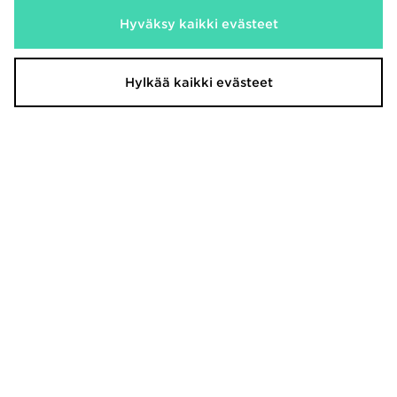
BOSS Vetoketjullinen huppari
BOSS Shortsit Miehet
Hyväksy kaikki evästeet
Miehet
55,00€
209,00€
Hylkää kaikki evästeet
BOSS Vetoketjullinen huppari
BOSS T-paita Miehet
Miehet
55,00€
199,00€