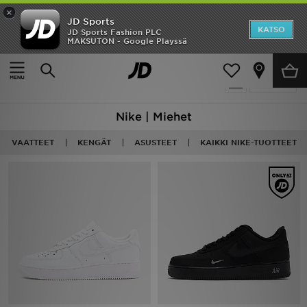
×
JD Sports
Etusivu
KATSO
JD Sports Fashion PLC
MAKSUTON - Google Playssä
Etusivu
Miehet
Ale
674 tuotetta
Suodata
Uutuudet
Nike | Miehet
Naiset
VAATTEET
KENGÄT
ASUSTEET
KAIKKI NIKE-TUOTTEET
Miehet
Lapset
Suosikit
Tuotemerkit
Inspiroidu
Jalkapallo