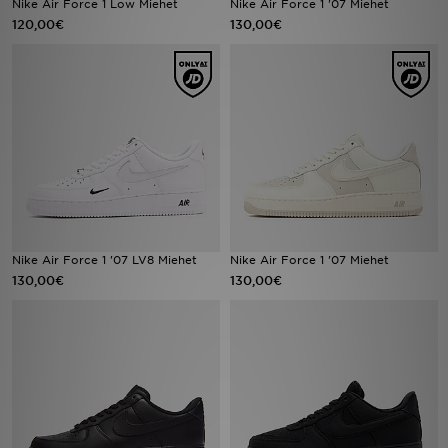
Nike Air Force 1 Low Miehet
Nike Air Force 1 '07 Miehet
120,00€
130,00€
Urheilu
Lataa JD-sovellus
Minun JD
Minun viestini
Asiakaspalvelu ja tietoa
Nike Air Force 1 '07 LV8 Miehet
Nike Air Force 1 '07 Miehet
130,00€
130,00€