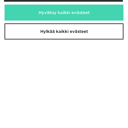
Hyväksy kaikki evästeet
Nike 6-Pack Elevated Crew Socks
Nike Air Max 95 Miehet
30,00€
190,00€
Hylkää kaikki evästeet
Nike P-6000 Miehet
Nike Air Force 1 Denim Miehet
120,00€
130,00€