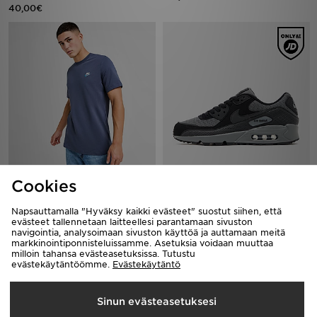
40,00€
Nike T-paita Miehet
Nike Air Max 90 Miehet
Cookies
25,00€
150,00€
Napsauttamalla "Hyväksy kaikki evästeet" suostut siihen, että
evästeet tallennetaan laitteellesi parantamaan sivuston
navigointia, analysoimaan sivuston käyttöä ja auttamaan meitä
markkinointiponnisteluissamme. Asetuksia voidaan muuttaa
milloin tahansa evästeasetuksissa. Tutustu
evästekäytäntöömme.
Evästekäytäntö
Sinun evästeasetuksesi