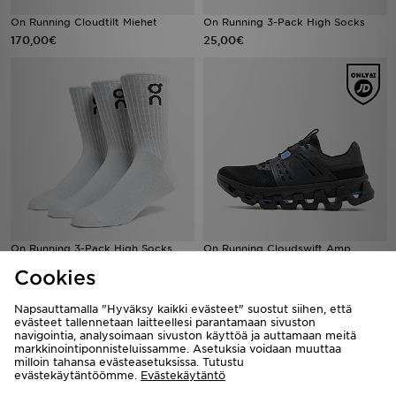
On Running Cloudtilt Miehet
On Running 3-Pack High Socks
170,00€
25,00€
On Running 3-Pack High Socks
On Running Cloudswift Amp
Miehet
25,00€
Cookies
190,00€
Napsauttamalla "Hyväksy kaikki evästeet" suostut siihen, että
evästeet tallennetaan laitteellesi parantamaan sivuston
navigointia, analysoimaan sivuston käyttöä ja auttamaan meitä
markkinointiponnisteluissamme. Asetuksia voidaan muuttaa
milloin tahansa evästeasetuksissa. Tutustu
evästekäytäntöömme.
Evästekäytäntö