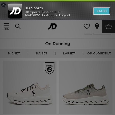
×
JD Sports
Etusivu
KATSO
JD Sports Fashion PLC
MAKSUTON - Google Playssä
Etusivu
On Running
Ale
71 tuotetta
Suodata
Uutuudet
On Running
Naiset
MIEHET
NAISET
LAPSET
ON CLOUDTILT
Miehet
Lapset
Suosikit
Tuotemerkit
Inspiroidu
Jalkapallo