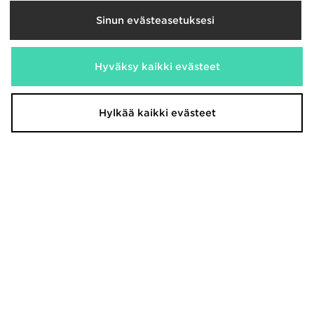
Sinun evästeasetuksesi
Hyväksy kaikki evästeet
On Running Cloudswift 4 Naiset
On Running Cloudtilt Women's
170,00€
170,00€
Hylkää kaikki evästeet
On Running Cloudtilt Women's
On Running Cloudtilt Naiset
170,00€
170,00€