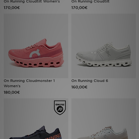
On Running Cloudtilt Women's
On Running Cloudtilt
170,00€
170,00€
Urheilu
Lataa JD-sovellus
Minun JD
Minun viestini
Asiakaspalvelu ja tietoa
On Running Cloudmonster 1
On Running Cloud 6
Women's
160,00€
180,00€