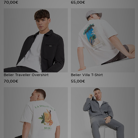
70,00€
65,00€
Urheilu
Lataa JD-sovellus
Minun JD
Minun viestini
Asiakaspalvelu ja tietoa
Belier Traveller Overshirt
Belier Villa T-Shirt
70,00€
55,00€