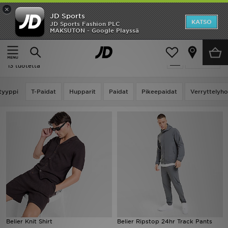
×
JD Sports
Etusivu
KATSO
JD Sports Fashion PLC
MAKSUTON - Google Playssä
Etusivu
Belier
Ale
Belier
Suodata
Uutuudet
13 tuotetta
Naiset
tyyppi
T-Paidat
Hupparit
Paidat
Pikeepaidat
Verryttelyh
Miehet
Lapset
Suosikit
Tuotemerkit
Inspiroidu
Belier Knit Shirt
Belier Ripstop 24hr Track Pants
Jalkapallo