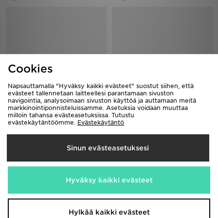
Cookies
Napsauttamalla "Hyväksy kaikki evästeet" suostut siihen, että
evästeet tallennetaan laitteellesi parantamaan sivuston
navigointia, analysoimaan sivuston käyttöä ja auttamaan meitä
markkinointiponnisteluissamme. Asetuksia voidaan muuttaa
Nike Cosmic Runner 4 Infant
Nike Vomero 18 Naiset
milloin tahansa evästeasetuksissa. Tutustu
40,00€
160,00€
evästekäytäntöömme.
Evästekäytäntö
Sinun evästeasetuksesi
Hyväksy kaikki evästeet
Hylkää kaikki evästeet