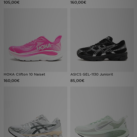
105,00€
160,00€
Urheilu
Lataa JD-sovellus
Minun JD
Minun viestini
Asiakaspalvelu ja tietoa
HOKA Clifton 10 Naiset
ASICS GEL-1130 Juniorit
160,00€
85,00€