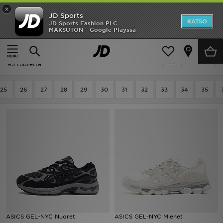
×
JD Sports
Etusivu
KATSO
JD Sports Fashion PLC
MAKSUTON - Google Playssä
Etusivu
Running - Kengät
Ale
Running - Kengät
Suodata
Uutuudet
93 tuotetta
Naiset
25
26
27
28
29
30
31
32
33
34
35
Miehet
Lapset
Suosikit
Tuotemerkit
Inspiroidu
ASICS GEL-NYC Nuoret
ASICS GEL-NYC Miehet
Jalkapallo