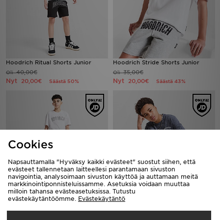
Hoodrich Ritual Shorts Junior
Hoodrich Stride Shorts Junior
40,00€
35,00€
Oli
Oli
Nyt
Nyt
20,00€
20,00€
Säästä 50%
Säästä 43%
Cookies
Napsauttamalla "Hyväksy kaikki evästeet" suostut siihen, että
evästeet tallennetaan laitteellesi parantamaan sivuston
navigointia, analysoimaan sivuston käyttöä ja auttamaan meitä
markkinointiponnisteluissamme. Asetuksia voidaan muuttaa
milloin tahansa evästeasetuksissa. Tutustu
Hoodrich T-paita Nuoret
Hoodrich T-paita Nuoret
evästekäytäntöömme.
Evästekäytäntö
30,00€
35,00€
Oli
Oli
Nyt
Nyt
18,00€
15,00€
Säästä 40%
Säästä 57%