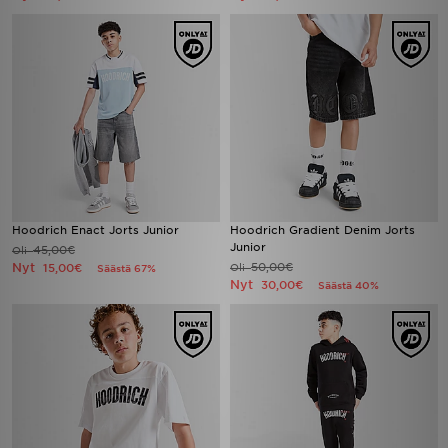
Hoodrich Enact Jorts Junior
Hoodrich Gradient Denim Jorts
Junior
45,00€
Oli
Nyt
50,00€
15,00€
Oli
Säästä 67%
Nyt
30,00€
Säästä 40%