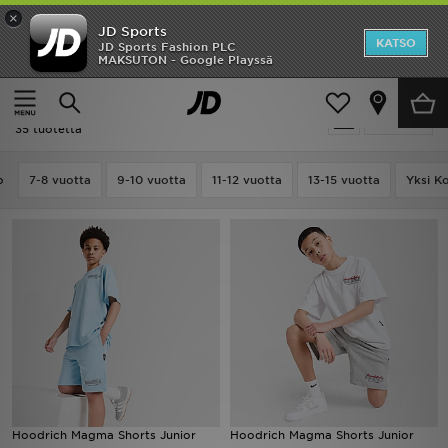
×
JD Sports
Etusivu
KATSO
JD Sports Fashion PLC
MAKSUTON - Google Playssä
Etusivu
Lapset
Ale
Lapset - Hoodrich
Suodata
Uutuudet
35 tuotetta
Naiset
o
7-8 vuotta
9-10 vuotta
11-12 vuotta
13-15 vuotta
Yksi K
Miehet
Lapset
Suosikit
Tuotemerkit
Inspiroidu
Hoodrich Magma Shorts Junior
Hoodrich Magma Shorts Junior
Jalkapallo