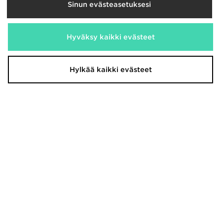
Sinun evästeasetuksesi
Hyväksy kaikki evästeet
Hylkää kaikki evästeet
Hoodrich Stride Shorts Junior
Hoodrich Ritual Joggers Junior
35,00€
55,00€
Oli
Oli
Nyt
Nyt
20,00€
18,00€
Säästä 43%
Säästä 67%