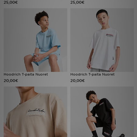
25,00€
25,00€
Urheilu
Lataa JD-sovellus
Minun JD
Minun viestini
Asiakaspalvelu ja tietoa
Hoodrich T-paita Nuoret
Hoodrich T-paita Nuoret
20,00€
20,00€