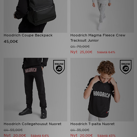
Hoodrich Coupe Backpack
Hoodrich Magma Fleece Crew
Tracksuit Junior
45,00€
70,00€
Oli
Nyt
25,00€
Säästä 64%
Hoodrich Collegehousut Nuoret
Hoodrich T-paita Nuoret
55,00€
35,00€
Oli
Oli
Nyt
Nyt
20,00€
20,00€
Säästä 64%
Säästä 43%