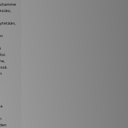
luitamme
siäsi,
ytetään,
en
i
isi.
me,
ssä.
n
ja
n
uden