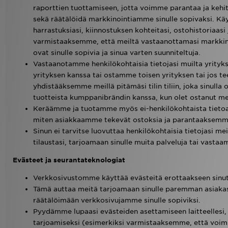
raporttien tuottamiseen, jotta voimme parantaa ja keh
sekä räätälöidä markkinointiamme sinulle sopivaksi. Kä
harrastuksiasi, kiinnostuksen kohteitasi, ostohistoriaas
varmistaaksemme, että meiltä vastaanottamasi markkino
ovat sinulle sopivia ja sinua varten suunniteltuja.
Vastaanotamme henkilökohtaisia tietojasi muilta yrityksi
yrityksen kanssa tai ostamme toisen yrityksen tai jo
yhdistääksemme meillä pitämäsi tilin tiliin, joka sinull
tuotteista kumppanibrändin kanssa, kun olet ostanut meil
Keräämme ja tuotamme myös ei-henkilökohtaista tietoa 
miten asiakkaamme tekevät ostoksia ja parantaaksemm
Sinun ei tarvitse luovuttaa henkilökohtaisia tietojasi me
tilaustasi, tarjoamaan sinulle muita palveluja tai vasta
Evästeet ja seurantateknologiat
Verkkosivustomme käyttää evästeitä erottaakseen sinut 
Tämä auttaa meitä tarjoamaan sinulle paremman asiak
räätälöimään verkkosivujamme sinulle sopiviksi.
Pyydämme lupaasi evästeiden asettamiseen laitteellesi,
tarjoamiseksi (esimerkiksi varmistaaksemme, että voimm