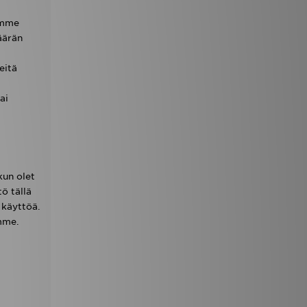
aamme
äärän
eitä
ai
kun olet
ö tällä
 käyttöä.
mme.