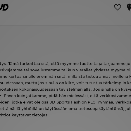
s. Tämä tarkoittaa sitä, että myymme tuotteita ja tarjoamme joi
osivujamme tai sovellustamme tai kun vierailet yhdessä myymälö
me kertoa sinulle enemmän siitä, millaista tietoa annat meille ja 
dessaan, mutta jos sinulla on kiire, voit tutustua tärkeimpiin ko
moituksen kokonaisuudessaan tiivistelmän alla. Jos sinulla on kys
. Ennen kuin jatkamme, pidäthän mielessäsi, että verkkosivumme
m
iden, jotka eivät ole osa JD Sports Fashion PLC -ryhmää, verkkosi
, että näillä yhtiöillä on käytössään oma tietosuojakäytäntönsä, jo
tiöt käyttävät tietojasi.