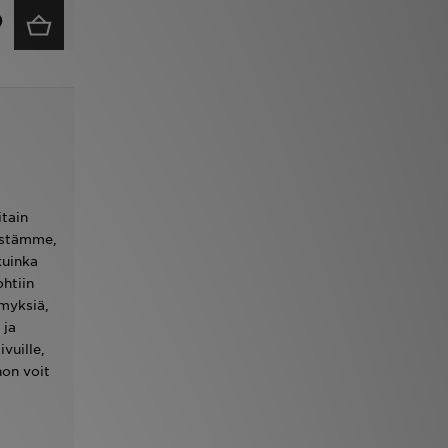
tain
istämme,
kuinka
htiin
ymyksiä,
 ja
vuille,
hon voit