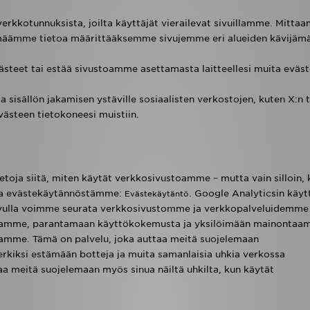
 verkkotunnuksista, joilta käyttäjät vierailevat sivuillamme. Mitt
äämäämme tietoa määrittääksemme sivujemme eri alueiden kävijäm
ästeet tai estää sivustoamme asettamasta laitteellesi muita eväst
a sisällön jakamisen ystäville sosiaalisten verkostojen, kuten X:n t
ästeen tietokoneesi muistiin.
ja siitä, miten käytät verkkosivustoamme – mutta vain silloin, 
toja evästekäytännöstämme:
. Google Analyticsin käytt
Evästekäytäntö
en avulla voimme seurata verkkosivustomme ja verkkopalveluidemme
toamme, parantamaan käyttökokemusta ja yksilöimään mainontaa
lamme. Tämä on palvelu, joka auttaa meitä suojelemaan
rkiksi estämään botteja ja muita samanlaisia uhkia verkossa
 meitä suojelemaan myös sinua näiltä uhkilta, kun käytät