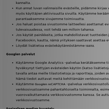
kannalta.
Kun annat luvan valinnaisille evästeille, pidämme kirjaa
myös käyttäjien aktiivisuutta sivuilla. Käytämme ker
parantaaksemme sivujemme toimivuutta.
Jos haluat poistaa sivustomme laitteellesi asettamat ev
tulevaisuudessa, voit tehdä sen milloin tahansa.
Jos käytät painikkeita, jotka mahdollistavat tuotteiden j
Facebookin, kautta, nämä yrityksen saattavat asettaa ev
Löydät lisätietoa evästekäytännöstämme
.
täältä
Googlen palvelut
Käytämme Google Analytics -palvelua kerätäksemme tieto
hyväksynyt tiettyjen evästeiden käytön (katso lisätie
tavalla antaa meille tilastotietoja ja raportteja, joid
Nämä tiedot auttavat meitä kehittämään verkkosivus
Käytämme
–palvelua verkkosivustol
Googlen reCAPTCHA
verkkosivustoamme pahantahtoiselta toiminnalta, esime
vuorovaikuttamasta verkkosivustomme kanssa. Se auttaa
verkkosivustoamme.
Sosiaalisen median kuuntelu