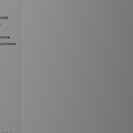
uolet
e
tämme
uksiimme