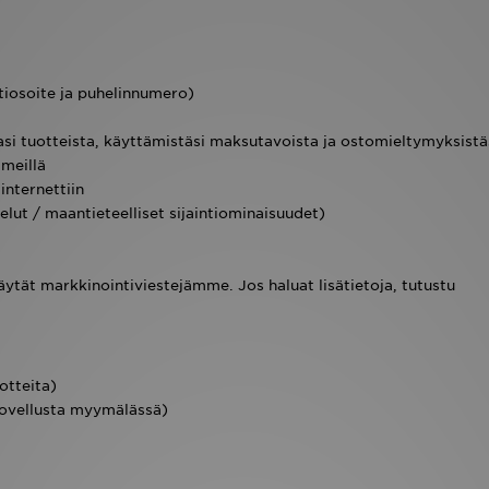
tiosoite ja puhelinnumero)
stasi tuotteista, käyttämistäsi maksutavoista ja ostomieltymyksistä
 meillä
internettiin
velut / maantieteelliset sijaintiominaisuudet)
käytät markkinointiviestejämme. Jos haluat lisätietoja, tutustu
otteita)
-sovellusta myymälässä)