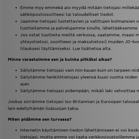
Emme myy emmekä aio myydä mitään tietojasi millekään 
sähköpostiosoitteesi tai taloudelliset tiedot.
Jaamme tietojasi luotettavien ja valittujen kolmansien
tuotteitamme ja palvelujamme sinulle, lähettääksemme
Jos ostat tuotteita meiltä verkossa, saatamme, maasi mu
yhteystietosi, osoitteesi ja maksutietosi) muiden JD-ko
tilauksesi täyttämiseksi. Lue lisätietoa alta.
Minne varastoimme sen ja kuinka pitkäksi aikaa?
Säilytämme tietojasi vain niin kauan kuin on tarpeen nii
Säilytämme henkilötietojasi yleensä kuusi vuotta niide
ajan.
Säilytämme tietojasi pidempään, mikäli laki velvoittaa m
Joskus siirrämme tietojasi Iso-Britannian ja Euroopan talousal
lain edellyttämän lisäsuojan takia.
Miten pidämme sen turvassa?
Internetin käyttäminen tiedon lähettämiseen ei voi kos
tietojasi, mutta emme voi taata verkkosivustoillemme ja 