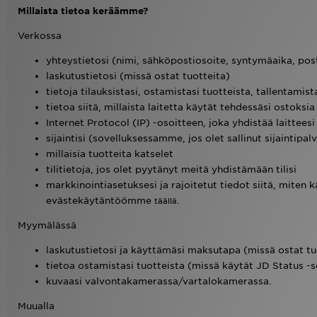
Millaista tietoa keräämme?
Urheilu
Verkossa
yhteystietosi (nimi, sähköpostiosoite, syntymäaika, pos
Lataa JD-sovellus
laskutustietosi (missä ostat tuotteita)
tietoja tilauksistasi, ostamistasi tuotteista, tallentami
Minun JD
tietoa siitä, millaista laitetta käytät tehdessäsi ostoksia
Internet Protocol (IP) -osoitteen, joka yhdistää laitteesi 
Minun viestini
sijaintisi (sovelluksessamme, jos olet sallinut sijaintipal
millaisia tuotteita katselet
Asiakaspalvelu ja tietoa
tilitietoja, jos olet pyytänyt meitä yhdistämään tilisi
markkinointiasetuksesi ja rajoitetut tiedot siitä, miten 
evästekäytäntöömme
.
täällä
Myymälässä
laskutustietosi ja käyttämäsi maksutapa (missä ostat tu
tietoa ostamistasi tuotteista (missä käytät JD Status 
kuvaasi valvontakamerassa/vartalokamerassa.
Muualla