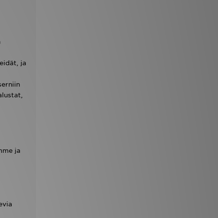
n
eidät, ja
erniin
alustat,
omme ja
evia