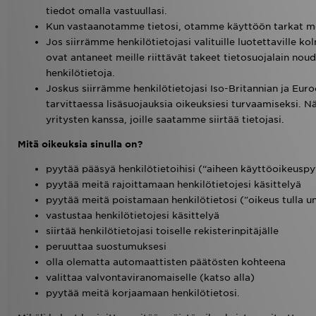
tiedot omalla vastuullasi.
Kun vastaanotamme tietosi, otamme käyttöön tarkat men
Jos siirrämme henkilötietojasi valituille luotettaville 
ovat antaneet meille riittävät takeet tietosuojalain no
henkilötietoja.
Joskus siirrämme henkilötietojasi Iso-Britannian ja Eur
tarvittaessa lisäsuojauksia oikeuksiesi turvaamiseksi.
yritysten kanssa, joille saatamme siirtää tietojasi.
Mitä oikeuksia sinulla on?
pyytää pääsyä henkilötietoihisi (“aiheen käyttöoikeusp
pyytää meitä rajoittamaan henkilötietojesi käsittelyä
pyytää meitä poistamaan henkilötietosi ("oikeus tulla u
vastustaa henkilötietojesi käsittelyä
siirtää henkilötietojasi toiselle rekisterinpitäjälle
peruuttaa suostumuksesi
olla olematta automaattisten päätösten kohteena
valittaa valvontaviranomaiselle (katso alla)
pyytää meitä korjaamaan henkilötietosi.