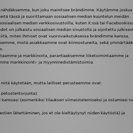
e nähdäksemme, kun joku mainitsee brändimme. Käytämme joskus
eitä tässä ja suorittamaan sosiaalisen median kuuntelun meidän
osiaalisen median verkkosivustoilla, kuten X:ssä tai Facebookiss
dot on julkaistu sosiaalisen median sivustolla ja sijoitettu julkisest
iitä, miten ihmiset ovat vuorovaikutuksessa brändimme kanssa,
ksemme, mistä asiakkaamme ovat kiinnostuneita, sekä ymmärtä
n.
aamme ja markkinoita, parantaaksemme liiketoimintaamme ja
emme markkinointi- ja myynninedistämistoimia.
en niitä käytetään, mutta lailliset perusteemme ovat:
 petostentorjunta)
kanssasi (esimerkiksi tilauksen viimeistelemiseksi ja ostamiesi t
stien lähettäminen, jos et ole kieltäytynyt niiden käytöstä) ja