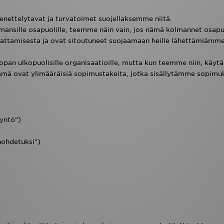
ettelytavat ja turvatoimet suojellaksemme niitä.
kolmansille osapuolille, teemme näin vain, jos nämä kolmannet osap
udattamisesta ja ovat sitoutuneet suojaamaan heille lähettämiämm
oopan ulkopuolisille organisaatioille, mutta kun teemme niin, käy
 Nämä ovat ylimääräisiä sopimustakeita, jotka sisällytämme sopim
yyntö”)
nohdetuksi")