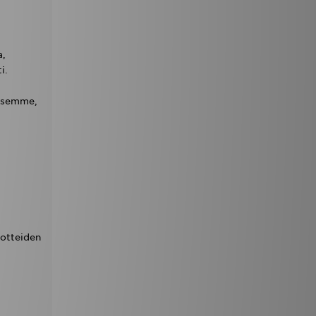
a,
i.
äksemme,
uotteiden