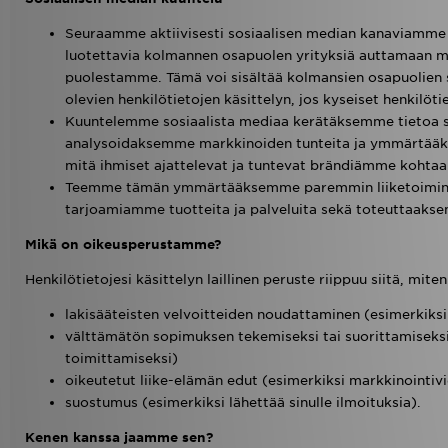
Seuraamme aktiivisesti sosiaalisen median kanaviamm
luotettavia kolmannen osapuolen yrityksiä auttamaan m
puolestamme. Tämä voi sisältää kolmansien osapuolien s
olevien henkilötietojen käsittelyn, jos kyseiset henkilötie
Kuuntelemme sosiaalista mediaa kerätäksemme tietoa s
analysoidaksemme markkinoiden tunteita ja ymmärtää
mitä ihmiset ajattelevat ja tuntevat brändiämme kohtaa
Teemme tämän ymmärtääksemme paremmin liiketoimint
tarjoamiamme tuotteita ja palveluita sekä toteuttaaks
Mikä on oikeusperustamme?
Henkilötietojesi käsittelyn laillinen peruste riippuu siitä, mit
lakisääteisten velvoitteiden noudattaminen (esimerkiksi
välttämätön sopimuksen tekemiseksi tai suorittamiseksi 
toimittamiseksi)
oikeutetut liike-elämän edut (esimerkiksi markkinointivie
suostumus (esimerkiksi lähettää sinulle ilmoituksia).
Kenen kanssa jaamme sen?