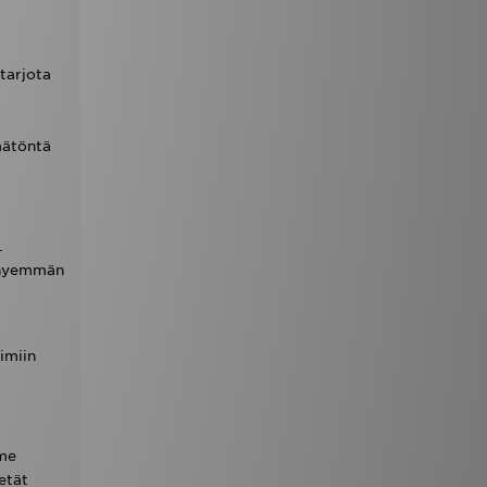
tarjota
mätöntä
.
lyhyemmän
imiin
mme
etät