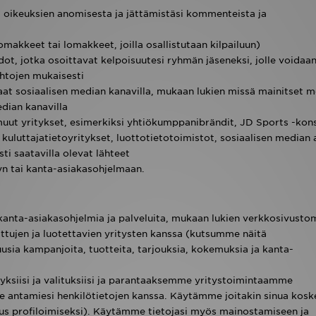
ä, oikeuksien anomisesta ja jättämistäsi kommenteista ja
makkeet tai lomakkeet, joilla osallistutaan kilpailuun)
ot, jotka osoittavat kelpoisuutesi ryhmän jäseneksi, jolle voidaa
ehtojen mukaisesti
 jaat sosiaalisen median kanavilla, mukaan lukien missä mainitset m
edian kanavilla
muut yritykset, esimerkiksi yhtiökumppanibrändit, JD Sports -kons
 kuluttajatietoyritykset, luottotietotoimistot, sosiaalisen median 
ti saatavilla olevat lähteet
yyn tai kanta-asiakasohjelmaan.
, kanta-asiakasohjelmia ja palveluita, mukaan lukien verkkosivust
tujen ja luotettavien yritysten kanssa (kutsumme näitä
ia kampanjoita, tuotteita, tarjouksia, kokemuksia ja kanta-
iisi ja valituksiisi ja parantaaksemme yritystoimintaamme
 antamiesi henkilötietojen kanssa. Käytämme joitakin sinua kosk
us profiloimiseksi). Käytämme tietojasi myös mainostamiseen ja