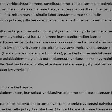
ittää verkkosivustojamme, sovellustamme, tuotteitamme ja palve
ytämme sinusta saamiamme tietoja, kuten sukupuoltasi, mieltymyk
i ja sitä, miten reagoit sinulle lähettämäämme markkinointiin
inti ja tapa, jolla verkkosivustomme ja mobiilisovelluksemme nä
ltä tai tarjoamme niitä muille yrityksille, mikäli yhdistymme tois
s teemme yhteistyötä luottamiemme kumppanibrändien kanssa
a on kyseisten yritysten kanssa sekä jakaaksemme tietoa ostamistas
tä kyseisen yrityksen tuotteita ja pyytänyt meitä yhdistämään til
(tietoa, josta sinua ei voi tunnistaa), jota käytämme nähdäksem
e asiakkaidemme yleistä ostokokemusta verkossa sekä myymälöi
ille. Saattaa kuitenkin olla, että ilman niitä emme pysty täyttämää
amaan kysymyksiisi.
muista käyttäjistä.
askokemuksen, kun selaat verkkosivustojamme sekä parantamaan 
 paitsi jos ne ovat ehdottoman välttämättömiä pyytämäsi palvelu
e käsitellä ja täyttää tilauksesi) tai verkkosivustomme toimivu