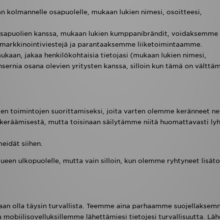
kolmannelle osapuolelle, mukaan lukien nimesi, osoitteesi,
 osapuolien kanssa, mukaan lukien kumppanibrändit, voidaksemme 
 markkinointiviestejä ja parantaaksemme liiketoimintaamme.
kaan, jakaa henkilökohtaisia tietojasi (mukaan lukien nimesi,
nsernia osana olevien yritysten kanssa, silloin kun tämä on välttä
den toimintojen suorittamiseksi, joita varten olemme keränneet ne
n keräämisestä, mutta toisinaan säilytämme niitä huomattavasti 
eidät siihen.
ueen ulkopuolelle, mutta vain silloin, kun olemme ryhtyneet lisäto
kaan olla täysin turvallista. Teemme aina parhaamme suojellakse
mobiilisovelluksillemme lähettämiesi tietojesi turvallisuutta. Läh