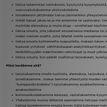
tietoa tekemistäsi valituksista, kysytyistä kysymyksist
vuorovaikutuksemme yksityiskohdista
lomakkeisiin jättämääsi tietoa (esimerkiksi yhteystietolo
mikäli haluat jakaa ne ja me annamme ne saatavaksi; tied
myöntää alennuksia ja muita etuja – sovelletaan käyttö
tietoa sinusta, jota julkaiset sosiaalisessa mediassa tai
niiden viestien sisältö, joita lähetät meille sosiaalisen m
tietoa sinusta kolmannelta osapuolelta, mukaan lukien 
kuuluvat yritykset, vähittäiskaupan analytiikkayritykset,
henkilöllisyyden määritteiden vahvistajat ja muut julkises
tietoa sinusta, kun päätät osallistua tarjoukseen, kysel
Miksi keräämme sitä?
tarjotaksemme sinulle tuotteita, alennuksia, tarjouksia
sovelluksemme. Joskus teemme yhteistyötä muiden valit
"kumppanibrändeiksi") tarjotaksemme asiakkaillemme uus
asiakasohjelmia
kommunikoidaksemme kanssasi, vastataksemme kysymyks
Yhdistämme muista lähteistä saamiamme tietojasi meille
tietoja luodaksemme sinusta kuvan (tätä kutsutaan josk