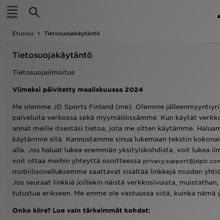
Etusivu
Etusivu
Tietosuojakäytäntö
Ale
Tietosuojakäytäntö
Uutuudet
Tietosuojailmoitus
Naiset
Viimeksi päivitetty maaliskuussa 2024
Miehet
Me olemme JD Sports Finland (me). Olemme jälleenmyyntiyrity
palveluita verkossa sekä myymälöissämme. Kun käytät verkk
annat meille itsestäsi tietoa, jota me sitten käytämme. Haluam
Lapset
käytämme sitä. Kannustamme sinua lukemaan tekstin kokonaisuu
alla. Jos haluat lukea enemmän yksityiskohdista, voit lukea il
Suosikit
voit ottaa meihin yhteyttä osoitteessa
privacy.support@jdplc.co
mobiilisovelluksemme saattavat sisältää linkkejä muiden yhtiö
Tuotemerkit
Jos seuraat linkkiä joillekin näistä verkkosivuista, muistathan
tutustua erikseen. Me emme ole vastuussa siitä, kuinka nämä yh
Inspiroidu
Onko kiire? Lue vain tärkeimmät kohdat:
Jalkapallo