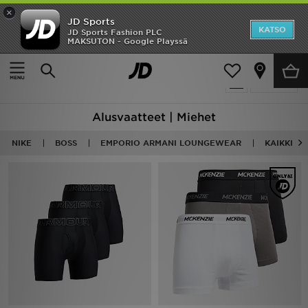
×
JD Sports
Etusivu
KATSO
JD Sports Fashion PLC
MAKSUTON - Google Playssä
Etusivu
Miehet
Miesten asusteet
Alusvaatteet
Ale
34 tuotetta
Suodata
Uutuudet
Alusvaatteet | Miehet
Naiset
NIKE
BOSS
EMPORIO ARMANI LOUNGEWEAR
KAIKKI M
Miehet
Lapset
Suosikit
Tuotemerkit
Inspiroidu
Jalkapallo