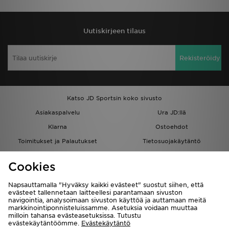
Uutiskirjeen tilaus
Rekisteröidy
Katso JD Sportsin koko sivusto
Asiakaspalvelu
Ura JD:llä
Klarna
Ostoehdot
Toimitukset ja Palautukset
Tietosuojakäytäntö
Evästeet
Evästeasetukset
Cookies
Löydä myymälä
Opiskelijat
Kumppanuusohjelma
JD Blog
Napsauttamalla "Hyväksy kaikki evästeet" suostut siihen, että
evästeet tallennetaan laitteellesi parantamaan sivuston
navigointia, analysoimaan sivuston käyttöä ja auttamaan meitä
markkinointiponnisteluissamme. Asetuksia voidaan muuttaa
milloin tahansa evästeasetuksissa. Tutustu
evästekäytäntöömme.
Evästekäytäntö