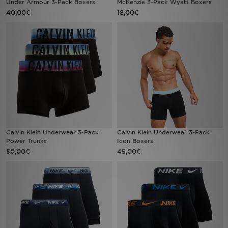
Under Armour 3-Pack Boxers
McKenzie 3-Pack Wyatt Boxers
40,00€
18,00€
Urheilu
Lataa JD-sovellus
Minun JD
Minun viestini
Asiakaspalvelu ja tietoa
Calvin Klein Underwear 3-Pack
Calvin Klein Underwear 3-Pack
Power Trunks
Icon Boxers
50,00€
45,00€