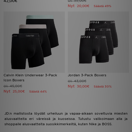
42,00€
39,00€
Oli
Nyt
20,00€
Säästä 49%
Calvin Klein Underwear 3-Pack
Jordan 3-Pack Boxers
Icon Boxers
43,00€
Oli
45,00€
Nyt
Oli
30,00€
Säästä 30%
Nyt
25,00€
Säästä 44%
JD:n mallistosta löydät urheiluun ja vapaa-aikaan soveltuvia miesten
alusvaatteita eri väreissä ja kuoseissa. Tutustu valikoimaan alla ja
shoppaile alusvaatteita suosikkimerkeiltä, kuten Nike ja BOSS.