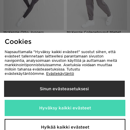
McKenzie Otto Joggers
McKenzie Collegehousut Miehet
25,00€
25,00€
Cookies
Napsauttamalla "Hyväksy kaikki evästeet" suostut siihen, että
evästeet tallennetaan laitteellesi parantamaan sivuston
navigointia, analysoimaan sivuston käyttöä ja auttamaan meitä
markkinointiponnisteluissamme. Asetuksia voidaan muuttaa
milloin tahansa evästeasetuksissa. Tutustu
evästekäytäntöömme.
Evästekäytäntö
Sinun evästeasetuksesi
Supply & Demand Jetset Joggers
New Balance Oval Joggers
Hyväksy kaikki evästeet
45,00€
60,00€
Hylkää kaikki evästeet