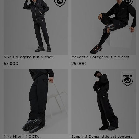
Urheilu
Lataa JD-sovellus
Minun JD
Minun viestini
Nike Collegehousut Miehet
McKenzie Collegehousut Miehet
55,00€
25,00€
Asiakaspalvelu ja tietoa
Nike Nike x NOCTA -
Supply & Demand Jetset Joggers