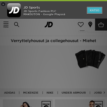
×
JD Sports
Etusivu
KATSO
JD Sports Fashion PLC
MAKSUTON - Google Playssä
Etusivu
Miehet
Miesten vaatteet
Verryttelyhousut
Ale
296 tuotetta
Suodata
Uutuudet
Verryttelyhousut ja collegehousut - Miehet
Naiset
Miehet
Lapset
Suosikit
Tuotemerkit
ADIDAS
MCKENZIE
NIKE
UNDER ARMOUR
JORDAN
Inspiroidu
Jalkapallo