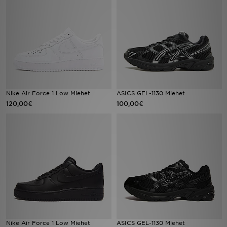
Urheilu
Lataa JD-sovellus
Minun JD
Minun viestini
Nike Air Force 1 Low Miehet
ASICS GEL-1130 Miehet
120,00€
100,00€
Asiakaspalvelu ja tietoa
Nike Air Force 1 Low Miehet
ASICS GEL-1130 Miehet