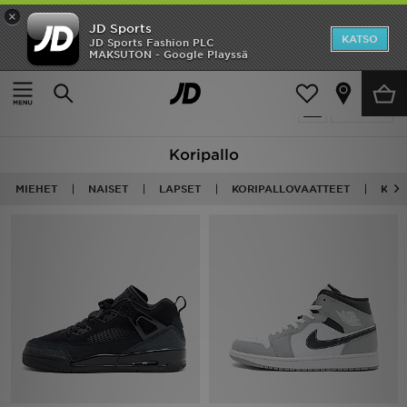
×
JD Sports
Etusivu
KATSO
JD Sports Fashion PLC
MAKSUTON - Google Playssä
Etusivu
Basketball
Ale
39 tuotetta
Suodata
Uutuudet
Koripallo
Naiset
MIEHET
NAISET
LAPSET
KORIPALLOVAATTEET
KOR
Miehet
Lapset
Suosikit
Tuotemerkit
Inspiroidu
Jalkapallo