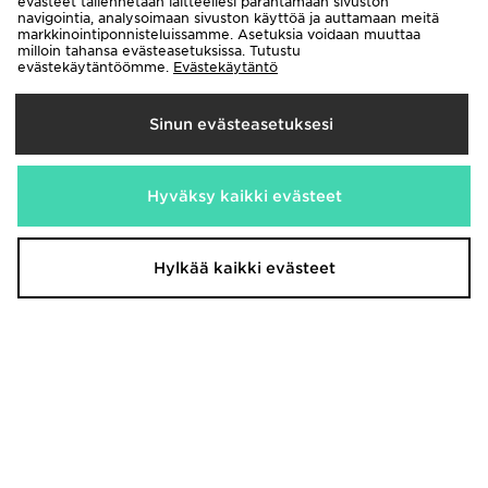
evästeet tallennetaan laitteellesi parantamaan sivuston
navigointia, analysoimaan sivuston käyttöä ja auttamaan meitä
markkinointiponnisteluissamme. Asetuksia voidaan muuttaa
milloin tahansa evästeasetuksissa. Tutustu
evästekäytäntöömme.
Evästekäytäntö
Sinun evästeasetuksesi
Hyväksy kaikki evästeet
Nike Shortsit Nuoret
Jordan Brazil Jersey
40,00€
80,00€
Oli
Oli
Nyt
Hylkää kaikki evästeet
Nyt
25,00€
50,00€
Säästä 37%
Säästä 37%