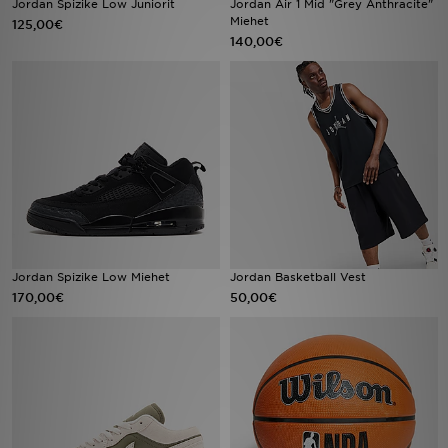
Jordan Spizike Low Juniorit
Jordan Air 1 Mid "Grey Anthracite"
Miehet
125,00€
140,00€
Urheilu
Lataa JD-sovellus
Minun JD
Minun viestini
Asiakaspalvelu ja tietoa
Jordan Spizike Low Miehet
Jordan Basketball Vest
170,00€
50,00€