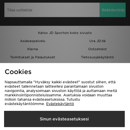
Rekisteröidy
Katso JD Sportsin koko sivusto
Asiakaspalvelu
Ura JD:llä
Klarna
Ostoehdot
Toimitukset ja Palautukset
Tietosuojakäytäntö
Evästeet
Evästeasetukset
Cookies
Löydä myymälä
Opiskelijat
Kumppanuusohjelma
JD Blog
Napsauttamalla "Hyväksy kaikki evästeet" suostut siihen, että
evästeet tallennetaan laitteellesi parantamaan sivuston
navigointia, analysoimaan sivuston käyttöä ja auttamaan meitä
markkinointiponnisteluissamme. Asetuksia voidaan muuttaa
milloin tahansa evästeasetuksissa. Tutustu
evästekäytäntöömme.
Evästekäytäntö
Toimitetaan
Sinun evästeasetuksesi
Suomi