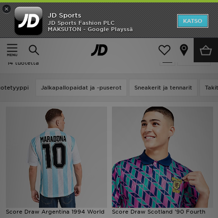
×
JD Sports
Etusivu
KATSO
JD Sports Fashion PLC
MAKSUTON - Google Playssä
Etusivu
Score Draw
Ale
Score Draw
Suodata
Uutuudet
14 tuotetta
Naiset
uotetyyppi
Jalkapallopaidat ja -puserot
Sneakerit ja tennarit
Taki
Miehet
Lapset
Suosikit
Tuotemerkit
Inspiroidu
Score Draw Argentina 1994 World
Score Draw Scotland '90 Fourth
Jalkapallo