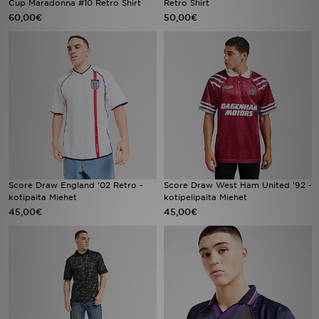
Cup Maradonna #10 Retro Shirt
Retro Shirt
60,00€
50,00€
Urheilu
Lataa JD-sovellus
Minun JD
Minun viestini
Asiakaspalvelu ja tietoa
Score Draw England '02 Retro -
Score Draw West Ham United '92 -
kotipaita Miehet
kotipelipaita Miehet
45,00€
45,00€