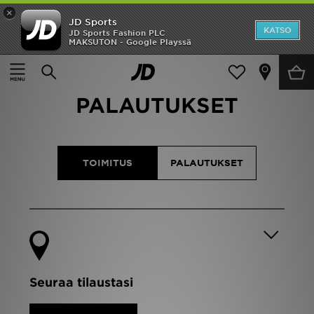
×
JD Sports
Etusivu
KATSO
JD Sports Fashion PLC
MAKSUTON - Google Playssä
Ale
TOIMITUKSET JA
Uutuudet
PALAUTUKSET
Naiset
Miehet
TOIMITUS
PALAUTUKSET
Lapset
Suosikit
Tuotemerkit
Seuraa tilaustasi
Inspiroidu
Jalkapallo