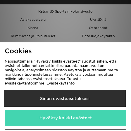
Katso JD Sportsin koko sivusto
Asiakaspalvelu
Ura JD:llä
Klarna
Ostoehdot
Toimitukset ja Palautukset
Tietosuojakäytäntö
Evästeet
Evästeasetukset
Cookies
Löydä myymälä
Opiskelijat
Kumppanuusohjelma
JD Blog
Napsauttamalla "Hyväksy kaikki evästeet" suostut siihen, että
evästeet tallennetaan laitteellesi parantamaan sivuston
navigointia, analysoimaan sivuston käyttöä ja auttamaan meitä
markkinointiponnisteluissamme. Asetuksia voidaan muuttaa
milloin tahansa evästeasetuksissa. Tutustu
evästekäytäntöömme.
Evästekäytäntö
Toimitetaan
Sinun evästeasetuksesi
Suomi
Me hyväksymme seuraavat maksutavat
Hyväksy kaikki evästeet