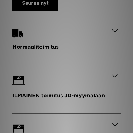
Seuraa nyt
Urheilu
Lataa JD-sovellus
Minun JD
Normaalitoimitus
Minun viestini
Asiakaspalvelu ja tietoa
ILMAINEN toimitus JD-myymälään