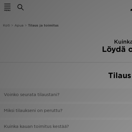
Etusivu
Ale
Koti
>
Apua
>
Tilaus ja toimitus
Uutuudet
Kuinka
Löydä o
Naiset
Miehet
Tilaus
Lapset
Suosikit
Voinko seurata tilaustani?
Tuotemerkit
Miksi tilaukseni on peruttu?
Inspiroidu
Kuinka kauan toimitus kestää?
Jalkapallo