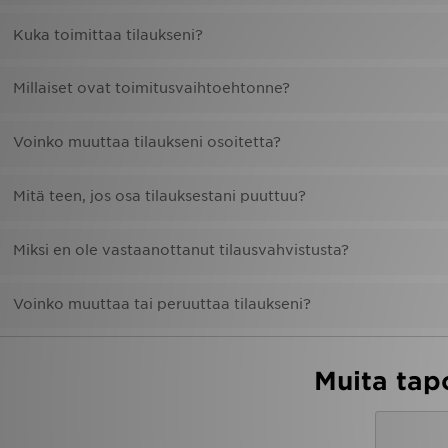
Kuka toimittaa tilaukseni?
Urheilu
Millaiset ovat toimitusvaihtoehtonne?
Lataa JD-sovellus
Minun JD
Voinko muuttaa tilaukseni osoitetta?
Minun viestini
Mitä teen, jos osa tilauksestani puuttuu?
Asiakaspalvelu ja tietoa
Miksi en ole vastaanottanut tilausvahvistusta?
Voinko muuttaa tai peruuttaa tilaukseni?
Muita tap