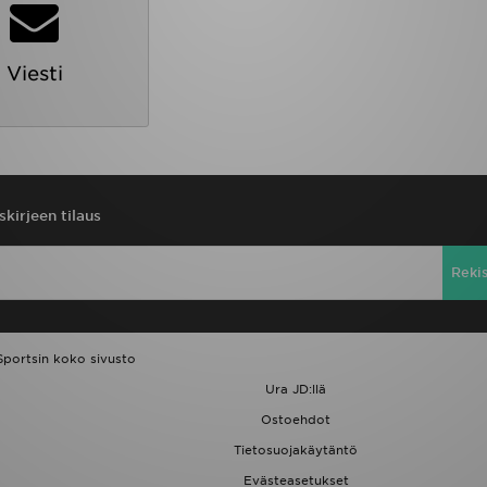
Viesti
skirjeen tilaus
Reki
Sportsin koko sivusto
Ura JD:llä
Ostoehdot
Tietosuojakäytäntö
Evästeasetukset