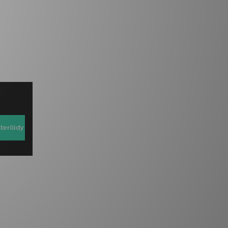
steröidy