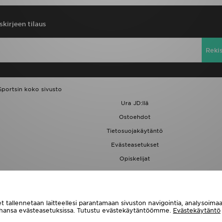
skirjeen tilaus
Reki
Sportsin koko sivusto
Ura JD:llä
Ostoehdot
Tietosuojakäytäntö
Evästeasetukset
Opiskelijat
JD Blog
t tallennetaan laitteellesi parantamaan sivuston navigointia, analysoim
tahansa evästeasetuksissa. Tutustu evästekäytäntöömme.
Evästekäytäntö