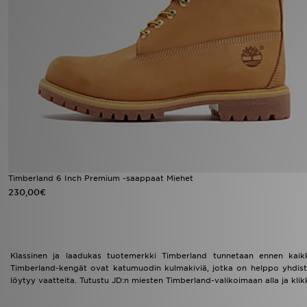
Urheilu
Lataa JD-sovellus
Minun JD
Minun viestini
Asiakaspalvelu ja tietoa
Timberland 6 Inch Premium -saappaat Miehet
230,00€
Klassinen ja laadukas tuotemerkki Timberland tunnetaan ennen kaikkea
Timberland-kengät ovat katumuodin kulmakiviä, jotka on helppo yhdistää
löytyy vaatteita. Tutustu JD:n miesten Timberland-valikoimaan alla ja klikk