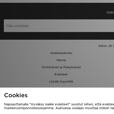
Uuti
Katso JD 
Asiakaspalvelu
Klarna
Toimitukset ja Palautukset
Evästeet
Löydä myymälä
Kumppanuusohjelma
Cookies
Napsauttamalla "Hyväksy kaikki evästeet" suostut siihen, että evästee
markkinointiponnisteluissamme. Asetuksia voidaan muuttaa milloin 