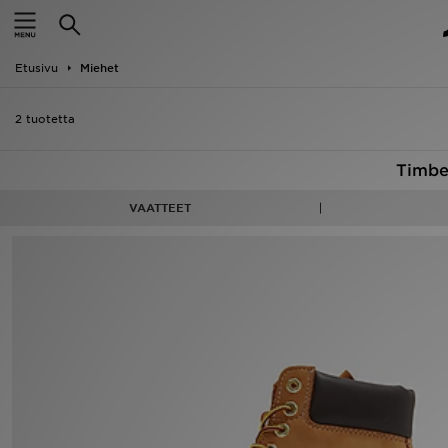
Etusivu
Etusivu
Miehet
Ale
2 tuotetta
Uutuudet
Timbe
Naiset
VAATTEET
Miehet
Lapset
Suosikit
Tuotemerkit
Inspiroidu
Jalkapallo