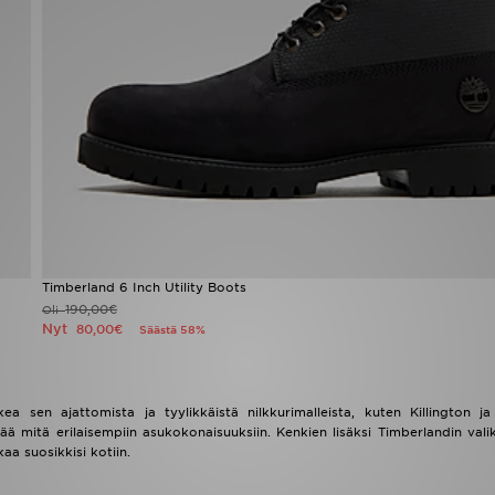
Timberland 6 Inch Utility Boots
190,00€
Oli
Nyt
80,00€
Säästä 58%
 sen ajattomista ja tyylikkäistä nilkkurimalleista, kuten Killington ja
 mitä erilaisempiin asukokonaisuuksiin. Kenkien lisäksi Timberlandin vali
aa suosikkisi kotiin.