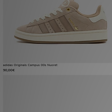
Urheilu
Lataa JD-sovellus
Minun JD
Minun viestini
Asiakaspalvelu ja tietoa
adidas Originals Campus 00s Nuoret
90,00€