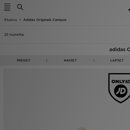
Etusivu
Etusivu
Adidas Originals Campus
ALE
25 tuotetta
Uutuudet
adidas 
Naiset
MIEHET
NAISET
LAPSET
Miehet
Lapset
Suosikit
Tuotemerkit
Inspiroidu
Jalkapallo