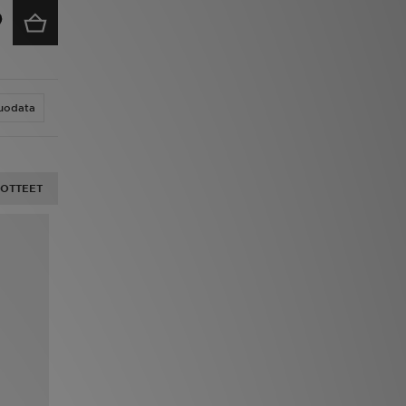
uodata
UOTTEET