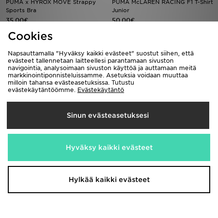
PUMA x HYROX MOVE Strappy
PUMA McLAREN RACING F1 T-Shirt
Sports Bra
Junior
35,00€
50,00€
Cookies
Napsauttamalla "Hyväksy kaikki evästeet" suostut siihen, että
evästeet tallennetaan laitteellesi parantamaan sivuston
navigointia, analysoimaan sivuston käyttöä ja auttamaan meitä
markkinointiponnisteluissamme. Asetuksia voidaan muuttaa
milloin tahansa evästeasetuksissa. Tutustu
evästekäytäntöömme.
Evästekäytäntö
Sinun evästeasetuksesi
PUMA Running Velocity Tank Top
PUMA Portugal 2026 Ronaldo #7
Home Shirt
25,00€
Hyväksy kaikki evästeet
120,00€
Hylkää kaikki evästeet