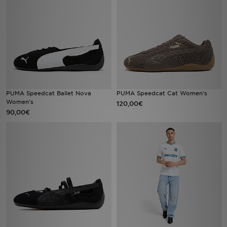
Urheilu
Lataa JD-sovellus
Minun JD
Minun viestini
PUMA Speedcat Ballet Nova
PUMA Speedcat Cat Women's
Women's
120,00€
90,00€
Asiakaspalvelu ja tietoa