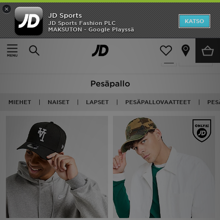
×
JD Sports
Etusivu
KATSO
JD Sports Fashion PLC
MAKSUTON - Google Playssä
Etusivu
Baseball
Ale
51 tuotetta
Suodata
Uutuudet
Pesäpallo
Naiset
MIEHET
NAISET
LAPSET
PESÄPALLOVAATTEET
PES
Miehet
Lapset
Suosikit
Tuotemerkit
Inspiroidu
Jalkapallo