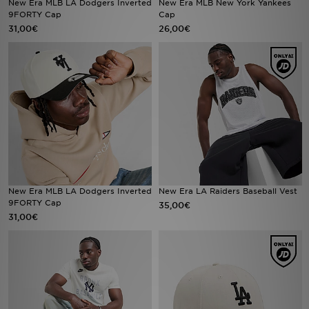
New Era MLB LA Dodgers Inverted
New Era MLB New York Yankees
9FORTY Cap
Cap
31,00€
26,00€
Urheilu
Lataa JD-sovellus
Minun JD
Minun viestini
Asiakaspalvelu ja tietoa
New Era MLB LA Dodgers Inverted
New Era LA Raiders Baseball Vest
9FORTY Cap
35,00€
31,00€