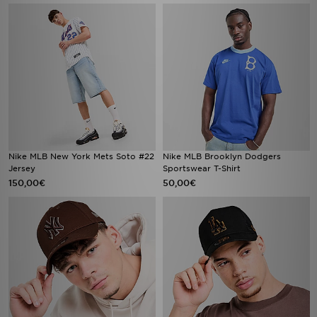
Nike MLB New York Mets Soto #22
Nike MLB Brooklyn Dodgers
Jersey
Sportswear T-Shirt
150,00€
50,00€