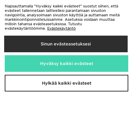
27,00€
27,00€
Napsauttamalla "Hyväksy kaikki evästeet" suostut siihen, että
evästeet tallennetaan laitteellesi parantamaan sivuston
navigointia, analysoimaan sivuston käyttöä ja auttamaan meitä
markkinointiponnisteluissamme. Asetuksia voidaan muuttaa
milloin tahansa evästeasetuksissa. Tutustu
evästekäytäntöömme.
Evästekäytäntö
Sinun evästeasetuksesi
Hyväksy kaikki evästeet
New Era MLB New York Yankees
New Era MLB 9FORTY New York
9TWENTY -lippalakki
Yankees -lippalakki
27,00€
Hylkää kaikki evästeet
27,00€