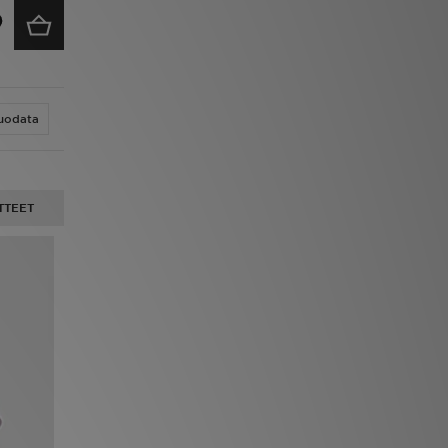
uodata
TTEET