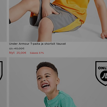
Under Armour T-paita ja shortsit Vauvat
40,00€
Oli
Nyt
25,00€
Säästä 37%