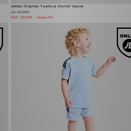
adidas Originals T-paita ja shortsit Vauvat
35,00€
Oli
Nyt
25,00€
Säästä 29%