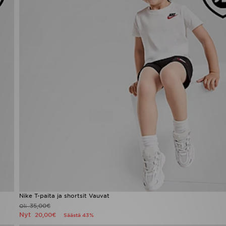
Nike T-paita ja shortsit Vauvat
35,00€
Oli
Nyt
20,00€
Säästä 43%