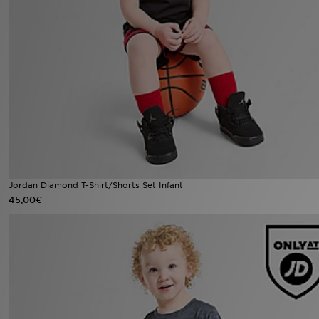
Urheilu
Lataa JD-sovellus
Minun JD
Minun viestini
Asiakaspalvelu ja tietoa
Jordan Diamond T-Shirt/Shorts Set Infant
45,00€