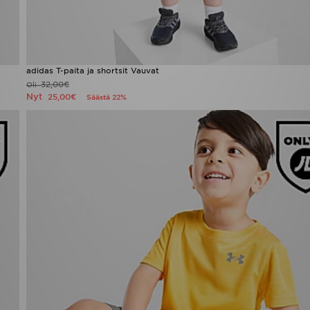
adidas T-paita ja shortsit Vauvat
32,00€
Oli
Nyt
25,00€
Säästä 22%