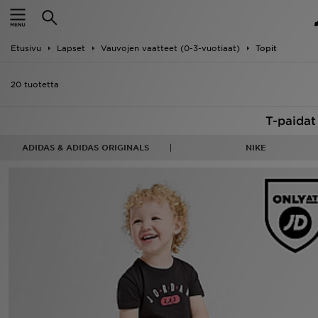
Etusivu
Etusivu
Lapset
Vauvojen vaatteet (0-3-vuotiaat)
Topit
Ale
20 tuotetta
Uutuudet
T-paidat 
Naiset
ADIDAS & ADIDAS ORIGINALS
NIKE
Miehet
Lapset
Suosikit
Tuotemerkit
Inspiroidu
Jalkapallo