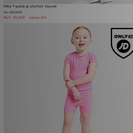
Nike T-paita ja shortsit Vauvat
35,00€
Oli
Nyt
25,00€
Säästä 29%