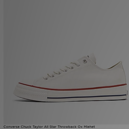
Urheilu
Lataa JD-sovellus
Minun JD
Minun viestini
Asiakaspalvelu ja tietoa
Converse Chuck Taylor All Star Throwback Ox Miehet