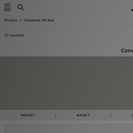
Etusivu
Etusivu
Converse All Star
Ale
37 tuotetta
Uutuudet
Conv
Naiset
Miehet
Lapset
Suosikit
Tuotemerkit
MIEHET
NAISET
Inspiroidu
Jalkapallo