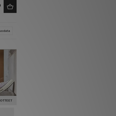
uodata
UOTTEET