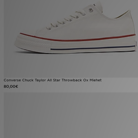
Urheilu
Lataa JD-sovellus
Minun JD
Minun viestini
Asiakaspalvelu ja tietoa
Converse Chuck Taylor All Star Throwback Ox Miehet
80,00€