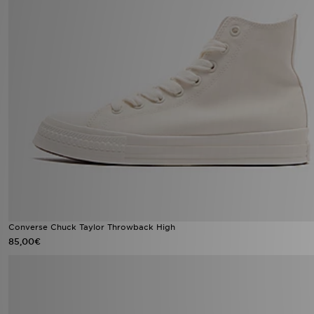
Converse Chuck Taylor Throwback High
85,00€