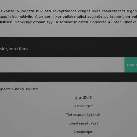
ssikoista. Vuodesta 1917 asti säväyttäneet kengät ovat saavuttaneet legen
in kulmakiviin. Alun perin koripallokengiksi suunnitellut tennarit on val
uksen. Hanki nyt omaan tyyliisi sopivat miesten Converse All Star -sneaker
skirjeen tilaus
Reki
Sportsin koko sivusto
Ura JD:llä
Ostoehdot
Tietosuojakäytäntö
Evästeasetukset
Opiskelijat