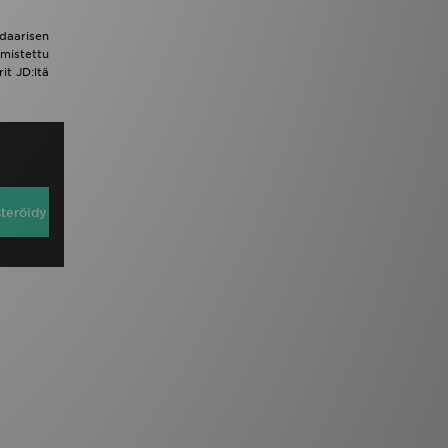
daarisen
mistettu
it JD:ltä
steröidy