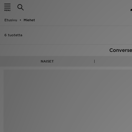
Etusivu
Etusivu
Miehet
Ale
6 tuotetta
Uutuudet
Converse 
Naiset
NAISET
Miehet
Lapset
Suosikit
Tuotemerkit
Inspiroidu
Jalkapallo