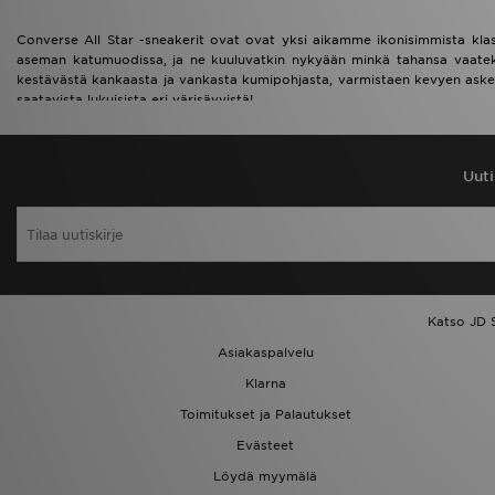
Converse All Star -sneakerit ovat ovat yksi aikamme ikonisimmista kla
aseman katumuodissa, ja ne kuuluvatkin nykyään minkä tahansa vaatekaap
kestävästä kankaasta ja vankasta kumipohjasta, varmistaen kevyen askell
saatavista lukuisista eri värisävyistä!
Uuti
Katso JD 
Asiakaspalvelu
Klarna
Toimitukset ja Palautukset
Evästeet
Löydä myymälä