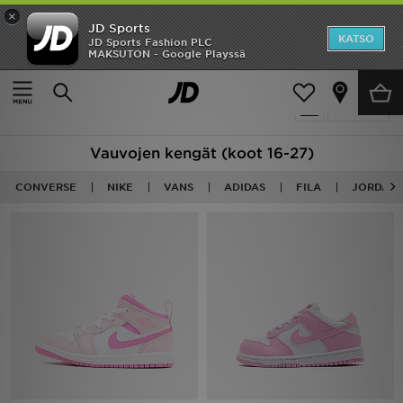
×
JD Sports
Etusivu
KATSO
JD Sports Fashion PLC
MAKSUTON - Google Playssä
Etusivu
Lapset
Vauvojen kengät (Koot 16-27)
Ale
108 tuotetta
Suodata
Uutuudet
Vauvojen kengät (koot 16-27)
Naiset
CONVERSE
NIKE
VANS
ADIDAS
FILA
JORDAN
Miehet
Lapset
Suosikit
Tuotemerkit
Inspiroidu
Jalkapallo