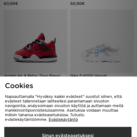
60,00€
60,00€
Jordan Air 4 Retro 'Toro Bravo'
Nike P-6000 Vauvat
Infant
65,00€
Cookies
95,00€
Napsauttamalla "Hyväksy kaikki evästeet" suostut siihen, että
evästeet tallennetaan laitteellesi parantamaan sivuston
navigointia, analysoimaan sivuston käyttöä ja auttamaan meitä
markkinointiponnisteluissamme. Asetuksia voidaan muuttaa
milloin tahansa evästeasetuksissa. Tutustu
evästekäytäntöömme.
Evästekäytäntö
Sinun evästeasetuksesi