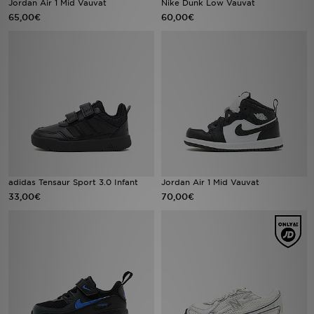
Jordan Air 1 Mid Vauvat
Nike Dunk Low Vauvat
65,00€
60,00€
Urheilu
Lataa JD-sovellus
Minun JD
Minun viestini
Asiakaspalvelu ja tietoa
adidas Tensaur Sport 3.0 Infant
Jordan Air 1 Mid Vauvat
33,00€
70,00€