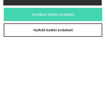
Hyväksy kaikki evästeet
Nike Rift Vauvat
Nike Air 1 Low Alt Vauvat
50,00€
60,00€
Hylkää kaikki evästeet
Nike Sunray 4 Infant
Nike Cosmic Runner 4 Infant
35,00€
40,00€