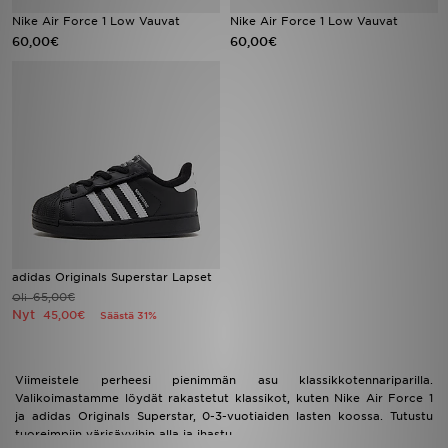
Nike Air Force 1 Low Vauvat
Nike Air Force 1 Low Vauvat
60,00€
60,00€
Urheilu
Lataa JD-sovellus
Minun JD
Minun viestini
Asiakaspalvelu ja tietoa
adidas Originals Superstar Lapset
65,00€
Oli
Nyt
45,00€
Säästä 31%
Viimeistele perheesi pienimmän asu klassikkotennariparilla.
Valikoimastamme löydät rakastetut klassikot, kuten Nike Air Force 1
ja adidas Originals Superstar, 0-3-vuotiaiden lasten koossa. Tutustu
tuoreimpiin värisävyihin alla ja ihastu.