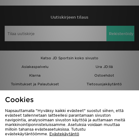
Uutiskirjeen tilaus
Rekisteröidy
Katso JD Sportsin koko sivusto
Asiakaspalvelu
Ura JD:llä
Klarna
Ostoehdot
Toimitukset ja Palautukset
Tietosuojakäytäntö
Evästeet
Evästeasetukset
Cookies
Löydä myymälä
Opiskelijat
Kumppanuusohjelma
JD Blog
Napsauttamalla "Hyväksy kaikki evästeet" suostut siihen, että
evästeet tallennetaan laitteellesi parantamaan sivuston
navigointia, analysoimaan sivuston käyttöä ja auttamaan meitä
markkinointiponnisteluissamme. Asetuksia voidaan muuttaa
milloin tahansa evästeasetuksissa. Tutustu
evästekäytäntöömme.
Evästekäytäntö