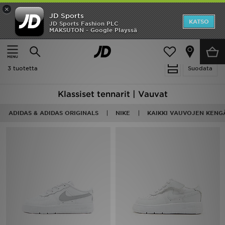
×
JD Sports
Etusivu
KATSO
JD Sports Fashion PLC
MAKSUTON - Google Playssä
Etusivu
Lapset
Vauvojen kengät (Koot 16-27)
Ale
Klassiset tennarit
Uutuudet
3 tuotetta
Suodata
Naiset
Klassiset tennarit | Vauvat
Miehet
ADIDAS & ADIDAS ORIGINALS
NIKE
KAIKKI VAUVOJEN KENG
Lapset
Suosikit
Tuotemerkit
Inspiroidu
Jalkapallo