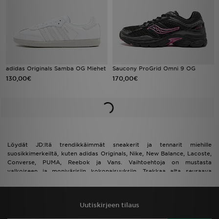
adidas Originals Samba OG Miehet
Saucony ProGrid Omni 9 OG
130,00€
170,00€
Löydät JD:ltä trendikkäimmät sneakerit ja tennarit miehille
suosikkimerkeiltä, kuten adidas Originals, Nike, New Balance, Lacoste,
Converse, PUMA, Reebok ja Vans. Vaihtoehtoja on mustasta
valkoiseen ja monivärisiin kokonaisuuksiin. Tsekkaa alta seuraava
lisäys tennarivarastoosi ja klikkaa kengät kotiin!
Uutiskirjeen tilaus