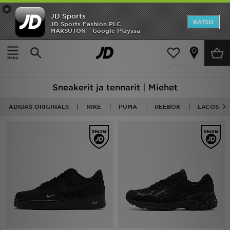
×
JD Sports
Etusivu
KATSO
JD Sports Fashion PLC
MAKSUTON - Google Playssä
Etusivu
Miehet
Miesten kengät
Tennarit
ALE
512 tuotetta
Suodata
Uutuudet
Sneakerit ja tennarit | Miehet
Naiset
ADIDAS ORIGINALS
NIKE
PUMA
REEBOK
LACOSTE
Miehet
Lapset
Suosikit
Tuotemerkit
Inspiroidu
Jalkapallo