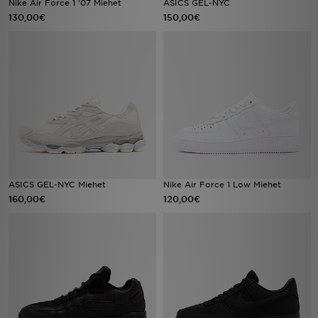
Nike Air Force 1 '07 Miehet
ASICS GEL-NYC
130,00€
150,00€
Urheilu
Lataa JD-sovellus
Minun JD
Minun viestini
Asiakaspalvelu ja tietoa
ASICS GEL-NYC Miehet
Nike Air Force 1 Low Miehet
160,00€
120,00€