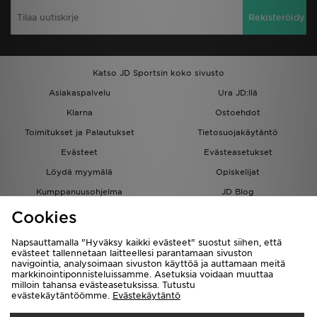
Rekisteröidy
Katso JD Sportsin koko sivusto
Asiakaspalvelu
Ura JD:llä
Klarna
Ostoehdot
Toimitukset ja Palautukset
Tietosuojakäytäntö
Evästeet
Evästeasetukset
Löydä myymälä
Opiskelijat
Kumppanuusohjelma
JD Blog
Cookies
Napsauttamalla "Hyväksy kaikki evästeet" suostut siihen, että
evästeet tallennetaan laitteellesi parantamaan sivuston
navigointia, analysoimaan sivuston käyttöä ja auttamaan meitä
Toimitetaan
markkinointiponnisteluissamme. Asetuksia voidaan muuttaa
milloin tahansa evästeasetuksissa. Tutustu
Suomi
evästekäytäntöömme.
Evästekäytäntö