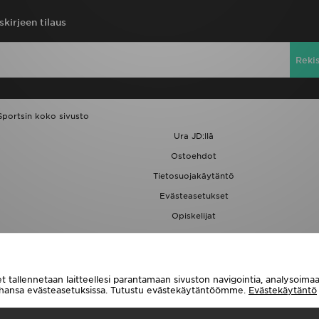
skirjeen tilaus
Reki
Sportsin koko sivusto
Ura JD:llä
Ostoehdot
Tietosuojakäytäntö
Evästeasetukset
Opiskelijat
JD Blog
t tallennetaan laitteellesi parantamaan sivuston navigointia, analysoim
tahansa evästeasetuksissa. Tutustu evästekäytäntöömme.
Evästekäytäntö
Toimitetaan