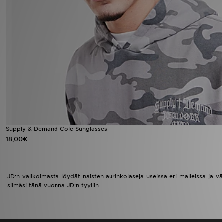
Urheilu
Lataa JD-sovellus
Minun JD
Minun viestini
Asiakaspalvelu ja tietoa
Supply & Demand Cole Sunglasses
18,00€
JD:n valikoimasta löydät naisten aurinkolaseja useissa eri malleissa ja v
silmäsi tänä vuonna JD:n tyyliin.