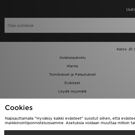
Uuti
Katso JD 
Asiakaspalvelu
Klarna
Toimitukset ja Palautukset
Evästeet
Löydä myymälä
Kumppanuusohjelma
Cookies
Napsauttamalla "Hyväksy kaikki evästeet" suostut siihen, että evästee
markkinointiponnisteluissamme. Asetuksia voidaan muuttaa milloin 