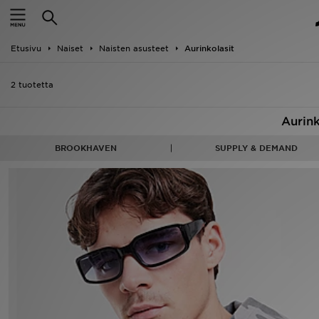
Etusivu
Etusivu
Naiset
Naisten asusteet
Aurinkolasit
Ale
2 tuotetta
Uutuudet
Aurink
Naiset
BROOKHAVEN
SUPPLY & DEMAND
Miehet
Lapset
Suosikit
Tuotemerkit
Inspiroidu
Jalkapallo