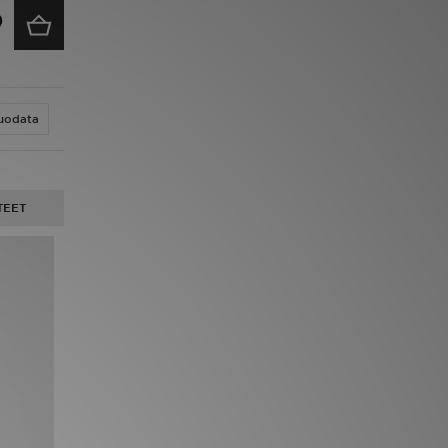
uodata
TEET