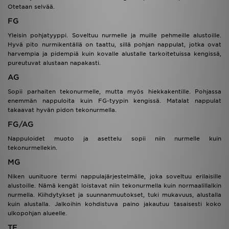
Otetaan selvää.
FG
Yleisin pohjatyyppi. Soveltuu nurmelle ja muille pehmeille alustoille.
Hyvä pito nurmikentällä on taattu, sillä pohjan nappulat, jotka ovat
harvempia ja pidempiä kuin kovalle alustalle tarkoitetuissa kengissä,
pureutuvat alustaan napakasti.
AG
Sopii parhaiten tekonurmelle, mutta myös hiekkakentille. Pohjassa
enemmän nappuloita kuin FG-tyypin kengissä. Matalat nappulat
takaavat hyvän pidon tekonurmella.
FG/AG
Nappuloidet muoto ja asettelu sopii niin nurmelle kuin
tekonurmellekin.
MG
Niken uunituore termi nappulajärjestelmälle, joka soveltuu erilaisille
alustoille. Nämä kengät loistavat niin tekonurmella kuin normaalillalkin
nurmella. Kiihdytykset ja suunnanmuutokset, tuki mukavuus, alustalla
kuin alustalla. Jalkoihin kohdistuva paino jakautuu tasaisesti koko
ulkopohjan alueelle.
TF