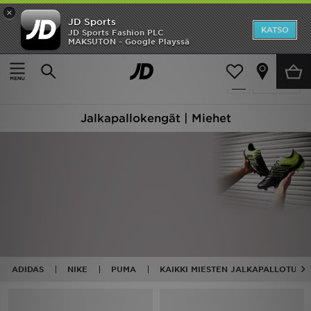
×
JD Sports
Etusivu
KATSO
JD Sports Fashion PLC
MAKSUTON - Google Playssä
Etusivu
Miehet
Miesten kengät
Jalkapallokengät
Ale
16 tuotetta
Suodata
Uutuudet
Jalkapallokengät | Miehet
Naiset
Miehet
Lapset
Suosikit
Tuotemerkit
ADIDAS
NIKE
PUMA
KAIKKI MIESTEN JALKAPALLOTUOT
Inspiroidu
Jalkapallo