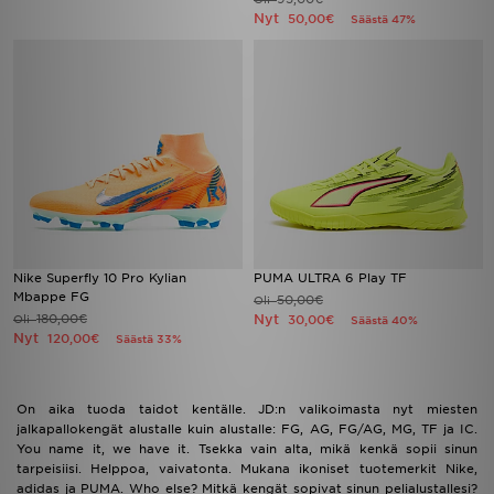
Nyt
50,00€
Säästä 47%
Nike Superfly 10 Pro Kylian
PUMA ULTRA 6 Play TF
Mbappe FG
50,00€
Oli
180,00€
Nyt
Oli
30,00€
Säästä 40%
Nyt
120,00€
Säästä 33%
On aika tuoda taidot kentälle. JD:n valikoimasta nyt miesten
jalkapallokengät alustalle kuin alustalle: FG, AG, FG/AG, MG, TF ja IC.
You name it, we have it. Tsekka vain alta, mikä kenkä sopii sinun
tarpeisiisi. Helppoa, vaivatonta. Mukana ikoniset tuotemerkit Nike,
adidas ja PUMA. Who else? Mitkä kengät sopivat sinun pelialustallesi?