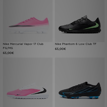
Urheilu
Lataa JD-sovellus
Minun JD
Minun viestini
Nike Mercurial Vapor 17 Club
Nike Phantom 6 Low Club TF
FG/MG
65,00€
65,00€
Asiakaspalvelu ja tietoa