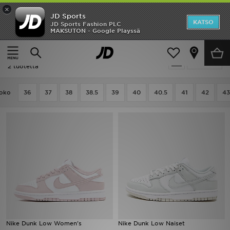
×
JD Sports
Etusivu
KATSO
JD Sports Fashion PLC
MAKSUTON - Google Playssä
Etusivu
Naiset
Ale
Naiset - Nike Dunk
Suodata
Uutuudet
2 tuotetta
Naiset
oko
36
37
38
38.5
39
40
40.5
41
42
43
Miehet
Lapset
Suosikit
Tuotemerkit
Inspiroidu
Nike Dunk Low Women's
Nike Dunk Low Naiset
Jalkapallo