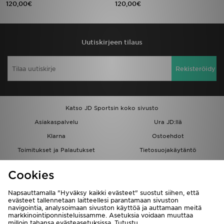
120,00€
120,00€
Urheilu
Uutiskirjeen tilaus
Lataa JD-sovellus
Minun JD
Rekisteröidy
Minun viestini
Katso JD Sportsin koko sivusto
Asiakaspalvelu ja tietoa
Asiakaspalvelu
Ura JD:llä
Klarna
Ostoehdot
Toimitukset ja Palautukset
Tietosuojakäytäntö
Evästeet
Evästeasetukset
Cookies
Löydä myymälä
Opiskelijat
Kumppanuusohjelma
JD Blog
Napsauttamalla "Hyväksy kaikki evästeet" suostut siihen, että
evästeet tallennetaan laitteellesi parantamaan sivuston
navigointia, analysoimaan sivuston käyttöä ja auttamaan meitä
markkinointiponnisteluissamme. Asetuksia voidaan muuttaa
milloin tahansa evästeasetuksissa. Tutustu