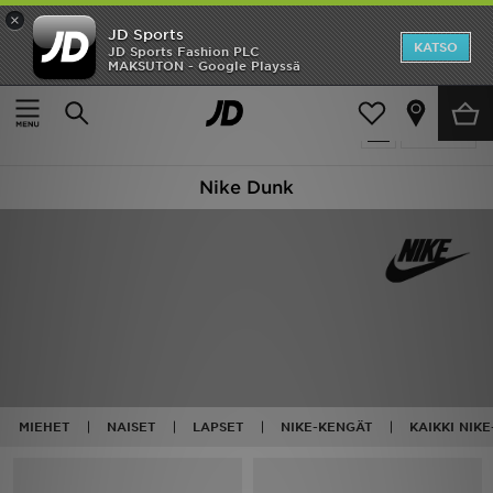
×
JD Sports
Etusivu
KATSO
JD Sports Fashion PLC
MAKSUTON - Google Playssä
Etusivu
Nike Dunk
Ale
20 tuotetta
Suodata
Uutuudet
Nike Dunk
Naiset
Miehet
Lapset
Suosikit
Tuotemerkit
MIEHET
NAISET
LAPSET
NIKE-KENGÄT
KAIKKI NIK
Inspiroidu
Jalkapallo