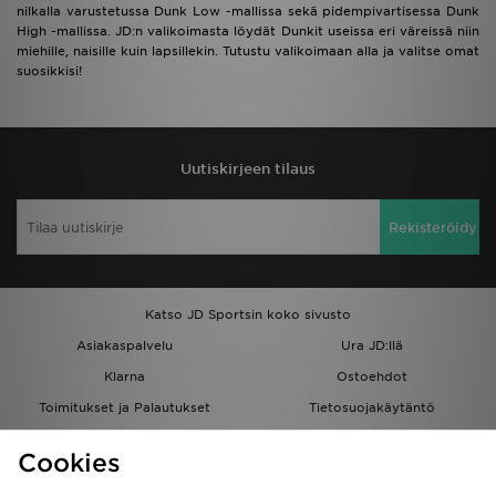
nilkalla varustetussa Dunk Low -mallissa sekä pidempivartisessa Dunk
High -mallissa. JD:n valikoimasta löydät Dunkit useissa eri väreissä niin
miehille, naisille kuin lapsillekin. Tutustu valikoimaan alla ja valitse omat
suosikkisi!
Uutiskirjeen tilaus
Rekisteröidy
Katso JD Sportsin koko sivusto
Asiakaspalvelu
Ura JD:llä
Klarna
Ostoehdot
Toimitukset ja Palautukset
Tietosuojakäytäntö
Evästeet
Evästeasetukset
Cookies
Löydä myymälä
Opiskelijat