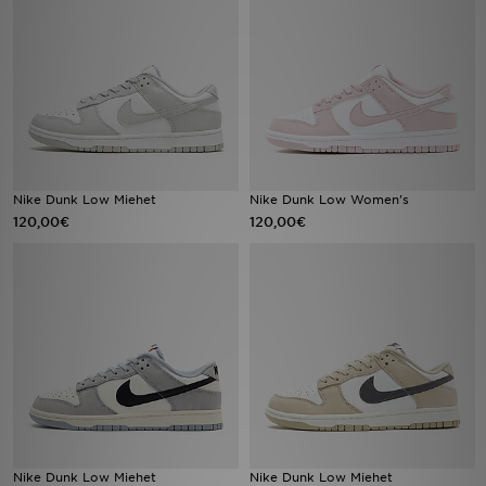
Urheilu
Lataa JD-sovellus
Minun JD
Minun viestini
Nike Dunk Low Miehet
Nike Dunk Low Women's
120,00€
120,00€
Asiakaspalvelu ja tietoa
Nike Dunk Low Miehet
Nike Dunk Low Miehet