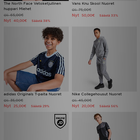
The North Face Vetoketjullinen
Vans Knu Skool Nuoret
huppari Miehet
75,00€
Oli
65,00€
Nyt
Oli
50,00€
Säästä 33%
Nyt
40,00€
Säästä 38%
adidas Originals T-paita Nuoret
Nike Collegehousut Nuoret
35,00€
45,00€
Oli
Oli
Nyt
Nyt
25,00€
20,00€
Säästä 29%
Säästä 56%