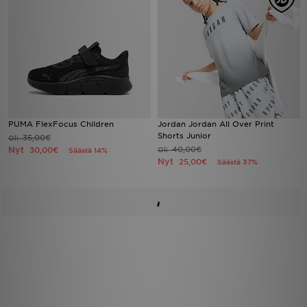
PUMA FlexFocus Children
Jordan Jordan All Over Print
Shorts Junior
35,00€
Oli
Nyt
40,00€
30,00€
Oli
Säästä 14%
Nyt
25,00€
Säästä 37%