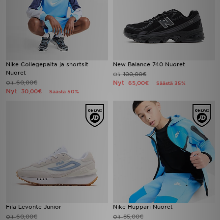
Nike Collegepaita ja shortsit
New Balance 740 Nuoret
Nuoret
100,00€
Oli
60,00€
Nyt
Oli
65,00€
Säästä 35%
Nyt
30,00€
Säästä 50%
Fila Levonte Junior
Nike Huppari Nuoret
60,00€
85,00€
Oli
Oli