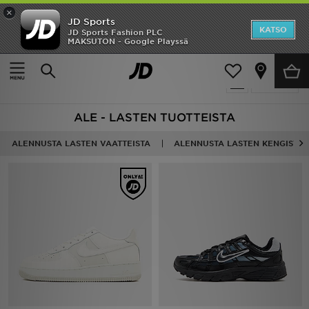
×
JD Sports
Etusivu
KATSO
JD Sports Fashion PLC
MAKSUTON - Google Playssä
Etusivu
Lapset
Ale
594 tuotetta
Suodata
Uutuudet
ALE - LASTEN TUOTTEISTA
Naiset
ALENNUSTA LASTEN VAATTEISTA
ALENNUSTA LASTEN KENGISTÄ
Miehet
Lapset
Suosikit
Tuotemerkit
Inspiroidu
Jalkapallo