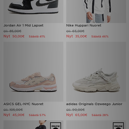
Jordan Air 1 Mid Lapset
Nike Huppari Nuoret
85,00€
65,00€
Oli
Oli
Nyt
Nyt
50,00€
35,00€
Säästä 41%
Säästä 46%
ASICS GEL-NYC Nuoret
adidas Originals Ozweego Junior
105,00€
90,00€
Oli
Oli
Nyt
Nyt
45,00€
65,00€
Säästä 57%
Säästä 28%