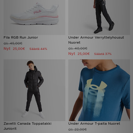
Fila RGB Run Junior
Under Armour Verryttelyhousut
Nuoret
45,00€
Oli
Nyt
40,00€
25,00€
Oli
Säästä 44%
Nyt
25,00€
Säästä 37%
Zavetti Canada Toppatakki
Under Armour T-paita Nuoret
Juniorit
22,00€
Oli