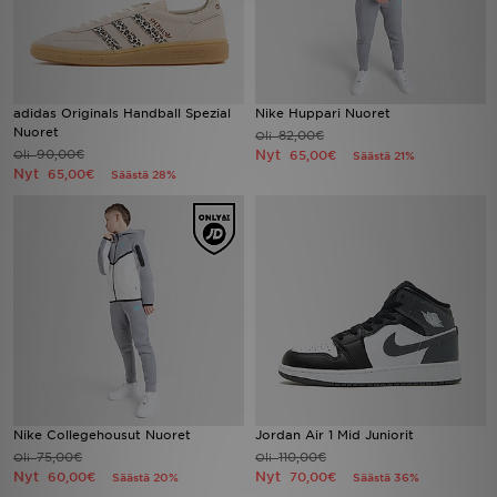
adidas Originals Handball Spezial
Nike Huppari Nuoret
Nuoret
82,00€
Oli
90,00€
Nyt
Oli
65,00€
Säästä 21%
Nyt
65,00€
Säästä 28%
Nike Collegehousut Nuoret
Jordan Air 1 Mid Juniorit
75,00€
110,00€
Oli
Oli
Nyt
Nyt
60,00€
70,00€
Säästä 20%
Säästä 36%