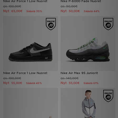
Nike Air Force 1 Low Nuoret
Nike P-6000 Fade Nuoret
100,00€
90,00€
Oli
Oli
Nyt
Nyt
65,00€
50,00€
Säästä 35%
Säästä 44%
Urheilu
Lataa JD-sovellus
Minun JD
Minun viestini
Asiakaspalvelu ja tietoa
Nike Air Force 1 Low Nuoret
Nike Air Max 95 Juniorit
100,00€
140,00€
Oli
Oli
Nyt
Nyt
55,00€
55,00€
Säästä 45%
Säästä 61%