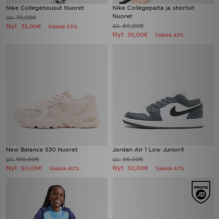
Nike Collegehousut Nuoret
Nike Collegepaita ja shortsit
Nuoret
75,00€
Oli
Nyt
60,00€
35,00€
Oli
Säästä 53%
Nyt
35,00€
Säästä 42%
New Balance 530 Nuoret
Jordan Air 1 Low Juniorit
100,00€
95,00€
Oli
Oli
Nyt
Nyt
60,00€
50,00€
Säästä 40%
Säästä 47%