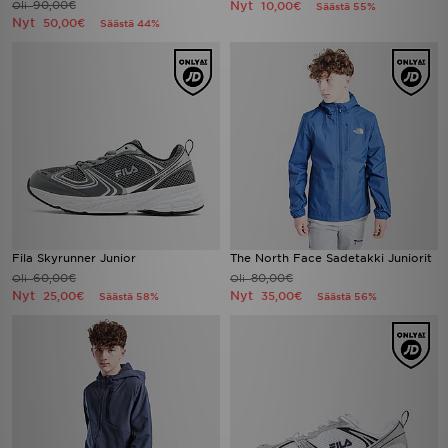
90,00€
Nyt
Oli
10,00€
Säästä 55%
Nyt
50,00€
Säästä 44%
Fila Skyrunner Junior
The North Face Sadetakki Juniorit
60,00€
80,00€
Oli
Oli
Nyt
Nyt
25,00€
35,00€
Säästä 58%
Säästä 56%