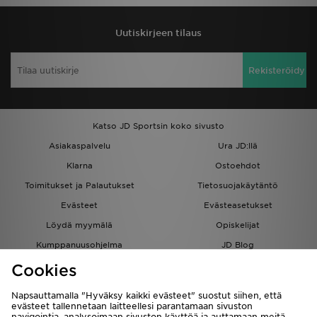
Uutiskirjeen tilaus
Rekisteröidy
Katso JD Sportsin koko sivusto
Asiakaspalvelu
Ura JD:llä
Klarna
Ostoehdot
Toimitukset ja Palautukset
Tietosuojakäytäntö
Evästeet
Evästeasetukset
Löydä myymälä
Opiskelijat
Kumppanuusohjelma
JD Blog
Cookies
Napsauttamalla "Hyväksy kaikki evästeet" suostut siihen, että
evästeet tallennetaan laitteellesi parantamaan sivuston
navigointia, analysoimaan sivuston käyttöä ja auttamaan meitä