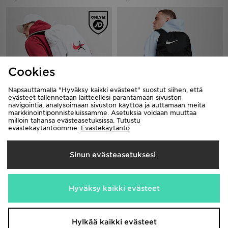
Cookies
Napsauttamalla "Hyväksy kaikki evästeet" suostut siihen, että
evästeet tallennetaan laitteellesi parantamaan sivuston
navigointia, analysoimaan sivuston käyttöä ja auttamaan meitä
markkinointiponnisteluissamme. Asetuksia voidaan muuttaa
Jordan Swoosh Air Backpack
Nike Brasilia Backpack
milloin tahansa evästeasetuksissa. Tutustu
40,00€
45,00€
evästekäytäntöömme.
Evästekäytäntö
Sinun evästeasetuksesi
Hyväksy kaikki evästeet
Hylkää kaikki evästeet