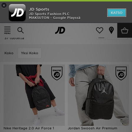
×
JD Sports
Etusivu
KATSO
JD Sports Fashion PLC
MAKSUTON - Google Playssä
Etusivu
Reput
Ale
Reput
Suodata
Uutuudet
37 tuotetta
Naiset
Koko
Yksi Koko
Miehet
Lapset
Suosikit
Tuotemerkit
Inspiroidu
Nike Heritage 2.0 Air Force 1
Jordan Swoosh Air Premium
Jalkapallo