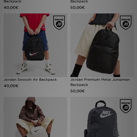
Backpack
Backpack
40,00€
50,00€
Urheilu
Lataa JD-sovellus
Minun JD
Minun viestini
Asiakaspalvelu ja tietoa
Jordan Swoosh Air Backpack
Jordan Premium Metal Jumpman
Backpack
40,00€
50,00€