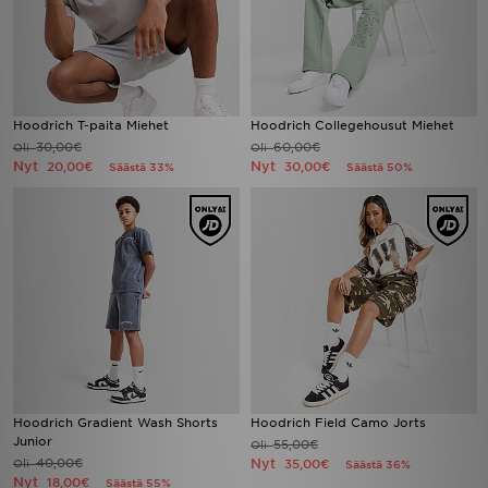
Hoodrich T-paita Miehet
Hoodrich Collegehousut Miehet
30,00€
60,00€
Oli
Oli
Nyt
Nyt
20,00€
30,00€
Säästä 33%
Säästä 50%
Hoodrich Gradient Wash Shorts
Hoodrich Field Camo Jorts
Junior
55,00€
Oli
40,00€
Nyt
Oli
35,00€
Säästä 36%
Nyt
18,00€
Säästä 55%