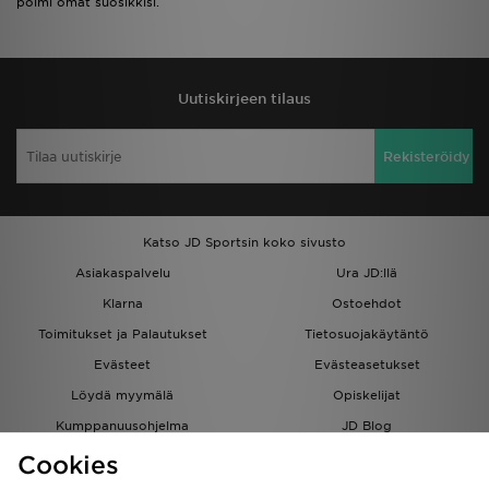
poimi omat suosikkisi.
Uutiskirjeen tilaus
Rekisteröidy
Katso JD Sportsin koko sivusto
Asiakaspalvelu
Ura JD:llä
Klarna
Ostoehdot
Toimitukset ja Palautukset
Tietosuojakäytäntö
Evästeet
Evästeasetukset
Löydä myymälä
Opiskelijat
Kumppanuusohjelma
JD Blog
Cookies