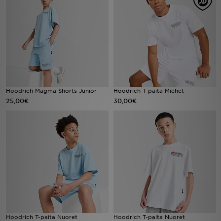
Urheilu
Lataa JD-sovellus
Minun JD
Minun viestini
Hoodrich Magma Shorts Junior
Hoodrich T-paita Miehet
25,00€
30,00€
Asiakaspalvelu ja tietoa
Hoodrich T-paita Nuoret
Hoodrich T-paita Nuoret