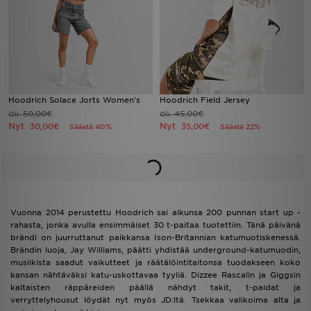
Hoodrich Solace Jorts Women's
Hoodrich Field Jersey
50,00€
45,00€
Oli
Oli
Nyt
Nyt
30,00€
35,00€
Säästä 40%
Säästä 22%
Vuonna 2014 perustettu Hoodrich sai alkunsa 200 punnan start up -
rahasta, jonka avulla ensimmäiset 30 t-paitaa tuotettiin. Tänä päivänä
brändi on juurruttanut paikkansa Ison-Britannian katumuotiskenessä.
Brändin luoja, Jay Williams, päätti yhdistää underground-katumuodin,
musiikista saadut vaikutteet ja räätälöintitaitonsa tuodakseen koko
kansan nähtäväksi katu-uskottavaa tyyliä. Dizzee Rascalin ja Giggsin
kaltaisten räppäreiden päällä nähdyt takit, t-paidat ja
verryttelyhousut löydät nyt myös JD:ltä. Tsekkaa valikoima alta ja