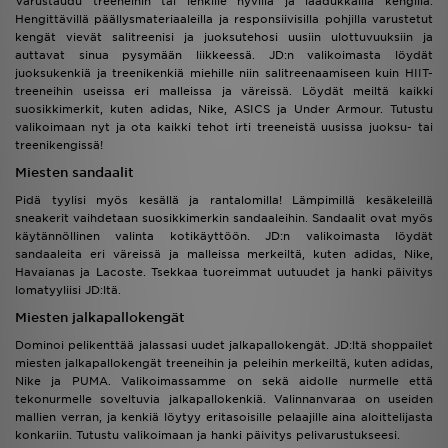
Varustaudu treeneihin tai lenkille hyvillä ja laadukkailla kengillä.
Hengittävillä päällysmateriaaleilla ja responsiivisilla pohjilla varustetut
kengät vievät salitreenisi ja juoksutehosi uusiin ulottuvuuksiin ja
auttavat sinua pysymään liikkeessä. JD:n valikoimasta löydät
juoksukenkiä ja treenikenkiä miehille niin salitreenaamiseen kuin HIIT-
treeneihin useissa eri malleissa ja väreissä. Löydät meiltä kaikki
suosikkimerkit, kuten adidas, Nike, ASICS ja Under Armour. Tutustu
valikoimaan nyt ja ota kaikki tehot irti treeneistä uusissa juoksu- tai
treenikengissä!
Miesten sandaalit
Pidä tyylisi myös kesällä ja rantalomilla! Lämpimillä kesäkeleillä
sneakerit vaihdetaan suosikkimerkin sandaaleihin. Sandaalit ovat myös
käytännöllinen valinta kotikäyttöön. JD:n valikoimasta löydät
sandaaleita eri väreissä ja malleissa merkeiltä, kuten adidas, Nike,
Havaianas ja Lacoste. Tsekkaa tuoreimmat uutuudet ja hanki päivitys
lomatyyliisi JD:ltä.
Miesten jalkapallokengät
Dominoi pelikenttää jalassasi uudet jalkapallokengät. JD:ltä shoppailet
miesten jalkapallokengät treeneihin ja peleihin merkeiltä, kuten adidas,
Nike ja PUMA. Valikoimassamme on sekä aidolle nurmelle että
tekonurmelle soveltuvia jalkapallokenkiä. Valinnanvaraa on useiden
mallien verran, ja kenkiä löytyy eritasoisille pelaajille aina aloittelijasta
konkariin. Tutustu valikoimaan ja hanki päivitys pelivarustukseesi.