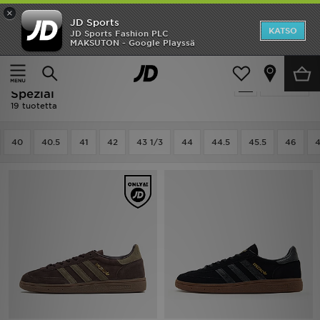
×
JD Sports
Etusivu
KATSO
JD Sports Fashion PLC
MAKSUTON - Google Playssä
Etusivu
Miehet
Ale
Miehet - Adidas Originals Handball
Suodata
Uutuudet
Spezial
19 tuotetta
Naiset
40
40.5
41
42
43 1/3
44
44.5
45.5
46
4
Miehet
Lapset
Suosikit
Tuotemerkit
Inspiroidu
Jalkapallo