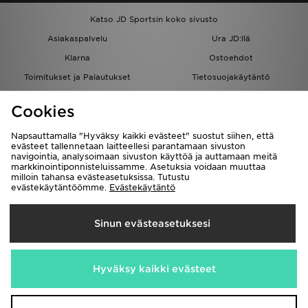
Katso JD Sportsin koko sivusto
Asiakaspalvelu
Ura JD:llä
Klarna
Ostoehdot
Toimitukset ja Palautukset
Tietosuojakäytäntö
Evästeet
Evästeasetukset
Cookies
Löydä myymälä
Opiskelijat
Kumppanuusohjelma
JD Blog
Napsauttamalla "Hyväksy kaikki evästeet" suostut siihen, että
evästeet tallennetaan laitteellesi parantamaan sivuston
navigointia, analysoimaan sivuston käyttöä ja auttamaan meitä
markkinointiponnisteluissamme. Asetuksia voidaan muuttaa
milloin tahansa evästeasetuksissa. Tutustu
evästekäytäntöömme.
Evästekäytäntö
Toimitetaan
Sinun evästeasetuksesi
Suomi
Me hyväksymme seuraavat maksutavat
Hyväksy kaikki evästeet