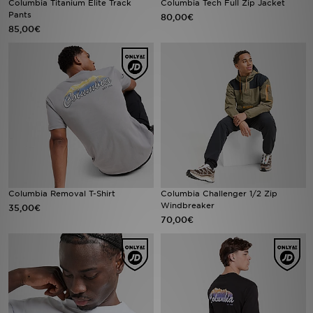
Columbia Titanium Elite Track
Columbia Tech Full Zip Jacket
Pants
80,00€
85,00€
Urheilu
Lataa JD-sovellus
Minun JD
Minun viestini
Asiakaspalvelu ja tietoa
Columbia Removal T-Shirt
Columbia Challenger 1/2 Zip
Windbreaker
35,00€
70,00€