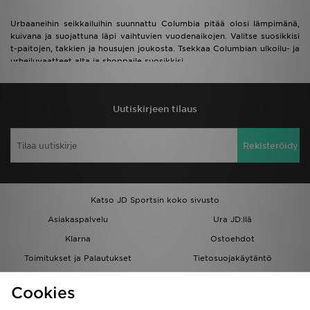
Urbaaneihin seikkailuihin suunnattu Columbia pitää olosi lämpimänä,
kuivana ja suojattuna läpi vaihtuvien vuodenaikojen. Valitse suosikkisi
t-paitojen, takkien ja housujen joukosta. Tsekkaa Columbian ulkoilu- ja
urheiluvaatteet alta ja shoppaile suosikkisi.
Uutiskirjeen tilaus
Rekisteröidy
Katso JD Sportsin koko sivusto
Asiakaspalvelu
Ura JD:llä
Klarna
Ostoehdot
Toimitukset ja Palautukset
Tietosuojakäytäntö
Evästeet
Evästeasetukset
Cookies
Löydä myymälä
Opiskelijat