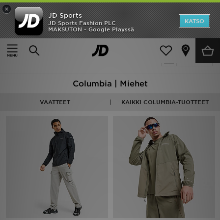
×
JD Sports
Etusivu
KATSO
JD Sports Fashion PLC
MAKSUTON - Google Playssä
Etusivu
Miehet
Ale
17 tuotetta
Suodata
Uutuudet
Columbia | Miehet
Naiset
VAATTEET
KAIKKI COLUMBIA-TUOTTEET
Miehet
Lapset
Suosikit
Tuotemerkit
Inspiroidu
Jalkapallo