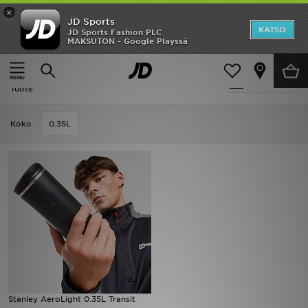
×
JD Sports
Etusivu
KATSO
JD Sports Fashion PLC
MAKSUTON - Google Playssä
Etusivu
Miehet
Ale
Miehet - Stanley
Suodata
Uutuudet
Tuote
Naiset
Koko
0.35L
Miehet
Lapset
Suosikit
Tuotemerkit
Inspiroidu
Stanley AeroLight 0.35L Transit
Jalkapallo