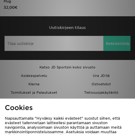
Mug
32,00€
Urheilu
Lataa JD-sovellus
Uutiskirjeen tilaus
Minun JD
Rekisteröidy
Minun viestini
Katso JD Sportsin koko sivusto
Asiakaspalvelu ja tietoa
Asiakaspalvelu
Ura JD:llä
Klarna
Ostoehdot
Toimitukset ja Palautukset
Tietosuojakäytäntö
Evästeet
Evästeasetukset
Cookies
Löydä myymälä
Opiskelijat
Kumppanuusohjelma
JD Blog
Napsauttamalla "Hyväksy kaikki evästeet" suostut siihen, että
evästeet tallennetaan laitteellesi parantamaan sivuston
navigointia, analysoimaan sivuston käyttöä ja auttamaan meitä
markkinointiponnisteluissamme. Asetuksia voidaan muuttaa