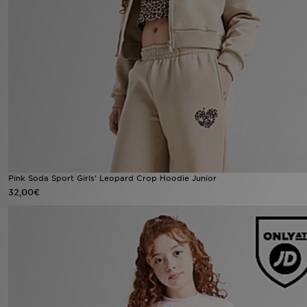
Urheilu
Lataa JD-sovellus
Minun JD
Minun viestini
Asiakaspalvelu ja tietoa
Pink Soda Sport Girls' Leopard Crop Hoodie Junior
32,00€