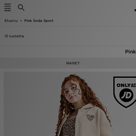
Etusivu
Etusivu
Pink Soda Sport
Ale
13 tuotetta
Uutuudet
Pin
Naiset
NAISET
Miehet
Lapset
Suosikit
Tuotemerkit
Inspiroidu
Jalkapallo