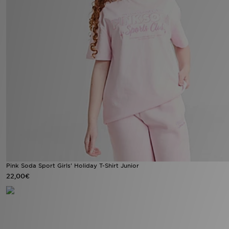
Pink Soda Sport Girls' Holiday T-Shirt Junior
22,00€