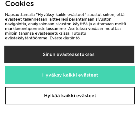
Cookies
Napsauttamalla "Hyväksy kaikki evästeet" suostut siihen, että
evästeet tallennetaan laitteellesi parantamaan sivuston
navigointia, analysoimaan sivuston käyttöä ja auttamaan meitä
markkinointiponnisteluissamme. Asetuksia voidaan muuttaa
milloin tahansa evästeasetuksissa. Tutustu
evästekäytäntöömme.
Evästekäytäntö
Sinun evästeasetuksesi
Saucony ProGrid Omni 9 OG
McKenzie Collegehousut Miehet
170,00€
25,00€
Hyväksy kaikki evästeet
Hylkää kaikki evästeet