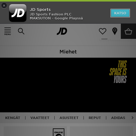
×
JD Sports
Etusivu
KATSO
JD Sports Fashion PLC
MAKSUTON - Google Playssä
Etusivu
Miehet
Ale
3092 tuotetta
Suodata
Uutuudet
Miehet
Naiset
Miehet
Lapset
Suosikit
Tuotemerkit
KENGÄT
VAATTEET
ASUSTEET
REPUT
ADIDAS
Inspiroidu
Jalkapallo