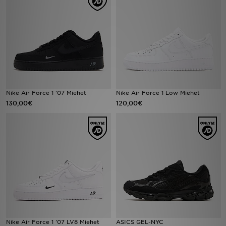
Urheilu
Lataa JD-sovellus
Minun JD
Minun viestini
Nike Air Force 1 '07 Miehet
Nike Air Force 1 Low Miehet
130,00€
120,00€
Asiakaspalvelu ja tietoa
Nike Air Force 1 '07 LV8 Miehet
ASICS GEL-NYC