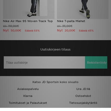
Nike Air Max 95 Woven Track Top
Nike T-paita Miehet
110,00€
35,00€
Oli
Oli
Nyt
Nyt
50,00€
20,00€
Säästä 55%
Säästä 43%
Uutiskirjeen tilaus
Rekisteröidy
Katso JD Sportsin koko sivusto
Asiakaspalvelu
Ura JD:llä
Klarna
Ostoehdot
Toimitukset ja Palautukset
Tietosuojakäytäntö
Evästeet
Evästeasetukset