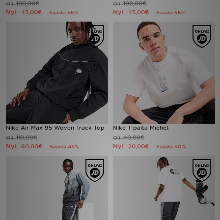
100,00€
100,00€
Oli
Oli
Nyt
Nyt
45,00€
45,00€
Säästä 55%
Säästä 55%
Urheilu
Lataa JD-sovellus
Minun JD
Minun viestini
Asiakaspalvelu ja tietoa
Nike Air Max 95 Woven Track Top
Nike T-paita Miehet
110,00€
40,00€
Oli
Oli
Nyt
Nyt
60,00€
20,00€
Säästä 45%
Säästä 50%