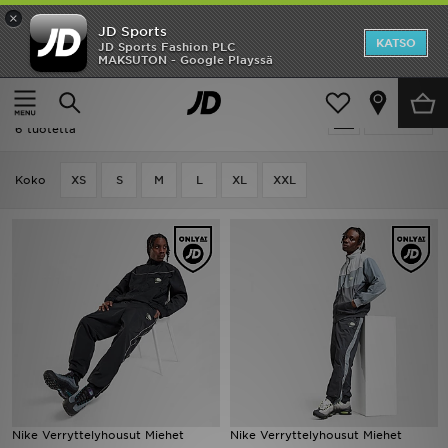
×
JD Sports
Etusivu
KATSO
JD Sports Fashion PLC
MAKSUTON - Google Playssä
Etusivu
Miehet
Ale
Miehet - Nike Air Max Neon
Suodata
Uutuudet
6 tuotetta
Naiset
Koko
XS
S
M
L
XL
XXL
Miehet
Lapset
Suosikit
Tuotemerkit
Inspiroidu
Nike Verryttelyhousut Miehet
Nike Verryttelyhousut Miehet
Jalkapallo