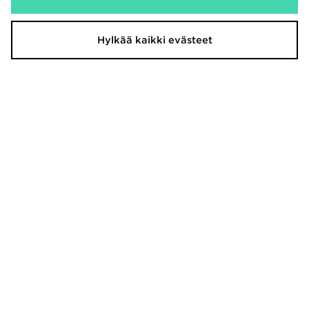
Hylkää kaikki evästeet
McKenzie Dual Crew Tracksuit
Hoodrich T-paita Nuoret
Junior
20,00€
40,00€
McKenzie Rocco Fleece Joggers
Nike T-paita Nuoret
Junior
33,00€
22,00€