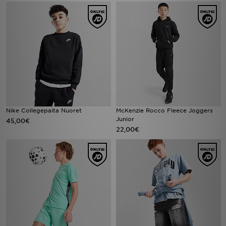
Nike Collegepaita Nuoret
McKenzie Rocco Fleece Joggers
Junior
45,00€
22,00€