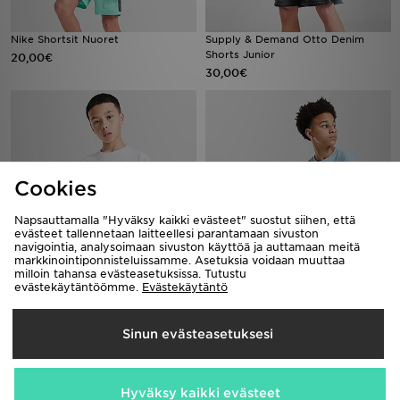
Nike Shortsit Nuoret
Supply & Demand Otto Denim
Shorts Junior
20,00€
30,00€
Cookies
Napsauttamalla "Hyväksy kaikki evästeet" suostut siihen, että
evästeet tallennetaan laitteellesi parantamaan sivuston
navigointia, analysoimaan sivuston käyttöä ja auttamaan meitä
markkinointiponnisteluissamme. Asetuksia voidaan muuttaa
milloin tahansa evästeasetuksissa. Tutustu
Hoodrich T-paita Nuoret
Hoodrich T-paita Nuoret
evästekäytäntöömme.
Evästekäytäntö
20,00€
20,00€
Sinun evästeasetuksesi
Hyväksy kaikki evästeet