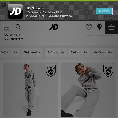
×
JD Sports
Etusivu
KATSO
JD Sports Fashion PLC
MAKSUTON - Google Playssä
Etusivu
Lapset
Ale
Lapset - Only Show Exclusive Items -
Suodata
Uutuudet
Vaatteet
367 tuotetta
Naiset
0-2 vuotta
3-4 vuotta
5-6 vuotta
7-8 vuotta
9-10 vuotta
Miehet
Lapset
Suosikit
Tuotemerkit
Inspiroidu
Jalkapallo