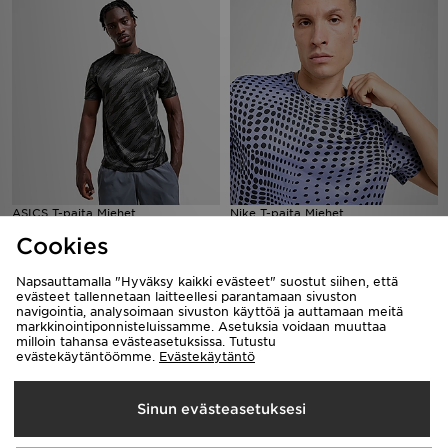
ASICS T-paita Miehet
Nike T-paita Miehet
45,00€
40,00€
Cookies
Napsauttamalla "Hyväksy kaikki evästeet" suostut siihen, että
evästeet tallennetaan laitteellesi parantamaan sivuston
navigointia, analysoimaan sivuston käyttöä ja auttamaan meitä
markkinointiponnisteluissamme. Asetuksia voidaan muuttaa
milloin tahansa evästeasetuksissa. Tutustu
evästekäytäntöömme.
Evästekäytäntö
Sinun evästeasetuksesi