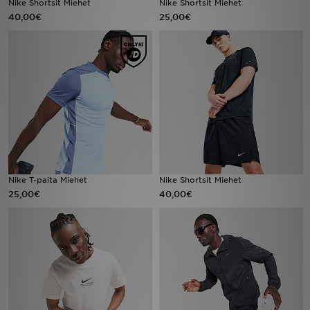
Nike Shortsit Miehet
Nike Shortsit Miehet
40,00€
25,00€
Urheilu
Lataa JD-sovellus
Minun JD
Minun viestini
Asiakaspalvelu ja tietoa
Nike T-paita Miehet
Nike Shortsit Miehet
25,00€
40,00€