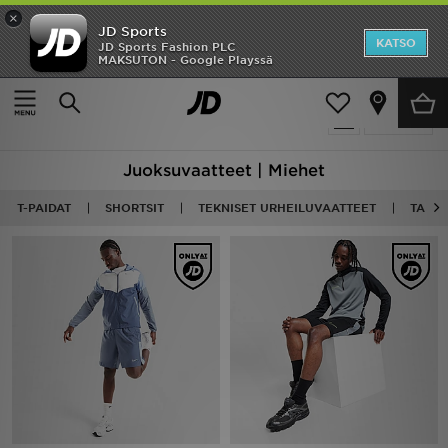
×
JD Sports
Etusivu
KATSO
JD Sports Fashion PLC
MAKSUTON - Google Playssä
Etusivu
Miehet
Miesten vaatteet
ALE
160 tuotetta
Suodata
Uutuudet
Juoksuvaatteet | Miehet
Naiset
T-PAIDAT
SHORTSIT
TEKNISET URHEILUVAATTEET
TAKIT
Miehet
Lapset
Suosikit
Tuotemerkit
Inspiroidu
Jalkapallo