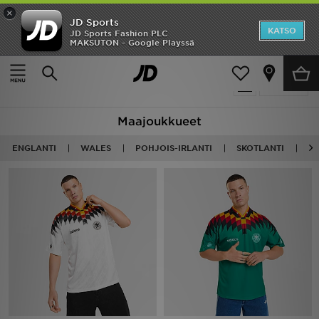
×
JD Sports
Etusivu
KATSO
JD Sports Fashion PLC
MAKSUTON - Google Playssä
Etusivu
International Fotboll Teams
Ale
103 tuotetta
Suodata
Uutuudet
Maajoukkueet
Naiset
ENGLANTI
WALES
POHJOIS-IRLANTI
SKOTLANTI
IT
Miehet
Lapset
Suosikit
Tuotemerkit
Inspiroidu
Jalkapallo