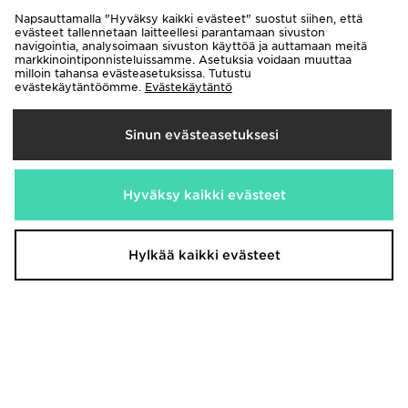
50,00€
Napsauttamalla "Hyväksy kaikki evästeet" suostut siihen, että
evästeet tallennetaan laitteellesi parantamaan sivuston
navigointia, analysoimaan sivuston käyttöä ja auttamaan meitä
markkinointiponnisteluissamme. Asetuksia voidaan muuttaa
milloin tahansa evästeasetuksissa. Tutustu
evästekäytäntöömme.
Evästekäytäntö
Sinun evästeasetuksesi
Hyväksy kaikki evästeet
Nike Brazil 2026 Home Shirt Junior
Nike Netherlands 2026 -
kotipelipaita Miehet
85,00€
Hylkää kaikki evästeet
110,00€