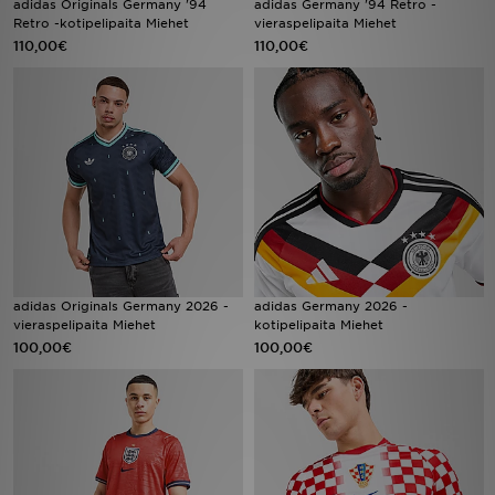
adidas Originals Germany '94
adidas Germany '94 Retro -
Retro -kotipelipaita Miehet
vieraspelipaita Miehet
110,00€
110,00€
Urheilu
Lataa JD-sovellus
Minun JD
Minun viestini
Asiakaspalvelu ja tietoa
adidas Originals Germany 2026 -
adidas Germany 2026 -
vieraspelipaita Miehet
kotipelipaita Miehet
100,00€
100,00€