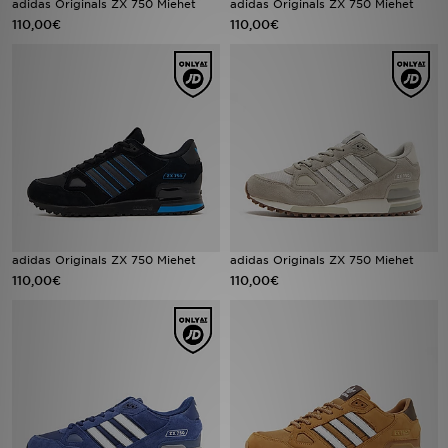
adidas Originals ZX 750 Miehet
adidas Originals ZX 750 Miehet
110,00€
110,00€
Urheilu
Lataa JD-sovellus
Minun JD
Minun viestini
Asiakaspalvelu ja tietoa
adidas Originals ZX 750 Miehet
adidas Originals ZX 750 Miehet
110,00€
110,00€