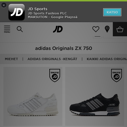
×
JD Sports
Etusivu
KATSO
JD Sports Fashion PLC
MAKSUTON - Google Playssä
Etusivu
Adidas Originals ZX 750
Ale
9 tuotetta
Suodata
Uutuudet
adidas Originals ZX 750
Naiset
MIEHET
ADIDAS ORIGINALS -KENGÄT
KAIKKI ADIDAS ORIGIN
Miehet
Lapset
Suosikit
Tuotemerkit
Inspiroidu
Jalkapallo