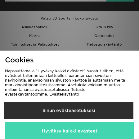
Katso JD Sportsin koko sivusto
Asiakaspalvelu
Ura JD:llä
Klarna
Ostoehdot
Toimitukset ja Palautukset
Tietosuojakäytäntö
Evästeet
Evästeasetukset
Cookies
Löydä myymälä
Opiskelijat
Kumppanuusohjelma
JD Blog
Napsauttamalla "Hyväksy kaikki evästeet" suostut siihen, että
evästeet tallennetaan laitteellesi parantamaan sivuston
navigointia, analysoimaan sivuston käyttöä ja auttamaan meitä
markkinointiponnisteluissamme. Asetuksia voidaan muuttaa
milloin tahansa evästeasetuksissa. Tutustu
evästekäytäntöömme.
Evästekäytäntö
Toimitetaan
Sinun evästeasetuksesi
Suomi
Me hyväksymme seuraavat maksutavat
Hyväksy kaikki evästeet