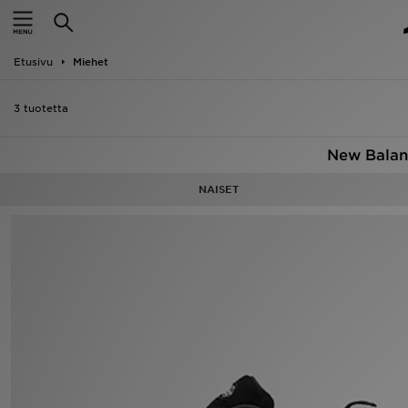
Etusivu
Etusivu
Miehet
ALE
3 tuotetta
Uutuudet
New Balan
Naiset
NAISET
Miehet
Lapset
Suosikit
Tuotemerkit
Inspiroidu
Jalkapallo