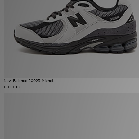
Urheilu
Lataa JD-sovellus
Minun JD
Minun viestini
Asiakaspalvelu ja tietoa
New Balance 2002R Miehet
150,00€