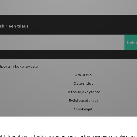
skirjeen tilaus
Reki
Sportsin koko sivusto
Ura JD:llä
Ostoehdot
Tietosuojakäytäntö
Evästeasetukset
Opiskelijat
JD Blog
t tallennetaan laitteellesi parantamaan sivuston navigointia, analysoim