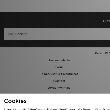
Uuti
Katso JD 
Asiakaspalvelu
Klarna
Toimitukset ja Palautukset
Evästeet
Löydä myymälä
Kumppanuusohjelma
Cookies
Napsauttamalla "Hyväksy kaikki evästeet" suostut siihen, että evästee