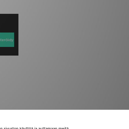
steröidy
aan sivuston käyttöä ja auttamaan meitä