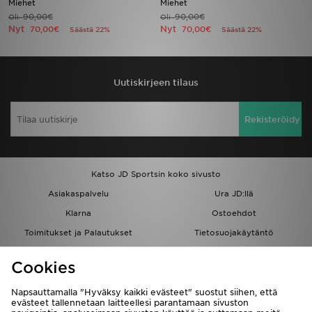
Miehet
Miehet
90,00€
90,00€
Oli
Oli
Nyt
Nyt
70,00€
70,00€
Säästä 22%
Säästä 22%
Urheilu
Lataa JD-sovellus
Uutiskirjeen tilaus
Minun JD
Rekisteröidy
Minun viestini
Asiakaspalvelu ja tietoa
Katso JD Sportsin koko sivusto
Asiakaspalvelu
Ura JD:llä
Klarna
Ostoehdot
Toimitukset ja Palautukset
Tietosuojakäytäntö
Evästeet
Evästeasetukset
Cookies
Löydä myymälä
Opiskelijat
Kumppanuusohjelma
JD Blog
Napsauttamalla "Hyväksy kaikki evästeet" suostut siihen, että
evästeet tallennetaan laitteellesi parantamaan sivuston