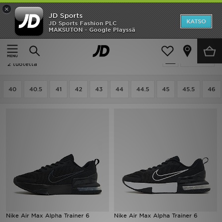
×
JD Sports
Etusivu
KATSO
JD Sports Fashion PLC
MAKSUTON - Google Playssä
Etusivu
Miehet
Ale
Miehet - Nike Air Max Alpha
Suodata
Uutuudet
2 tuotetta
Naiset
40
40.5
41
42
43
44
44.5
45
45.5
46
Miehet
Lapset
Suosikit
Tuotemerkit
Inspiroidu
Nike Air Max Alpha Trainer 6
Nike Air Max Alpha Trainer 6
Jalkapallo