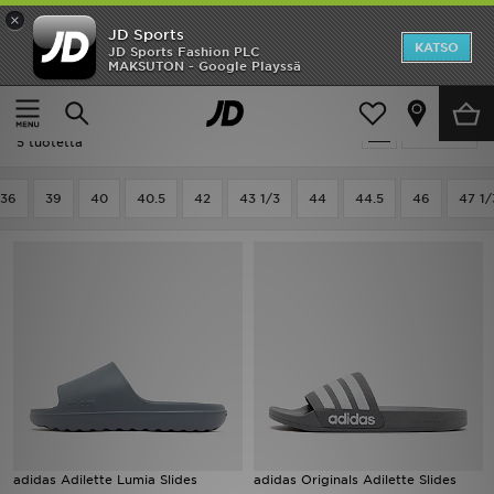
×
JD Sports
Etusivu
KATSO
JD Sports Fashion PLC
MAKSUTON - Google Playssä
Etusivu
Miehet
Ale
Miehet - Adidas Originals Adilette
Suodata
Uutuudet
5 tuotetta
Naiset
36
39
40
40.5
42
43 1/3
44
44.5
46
47 1/
Miehet
Lapset
Suosikit
Tuotemerkit
Inspiroidu
adidas Adilette Lumia Slides
adidas Originals Adilette Slides
Jalkapallo