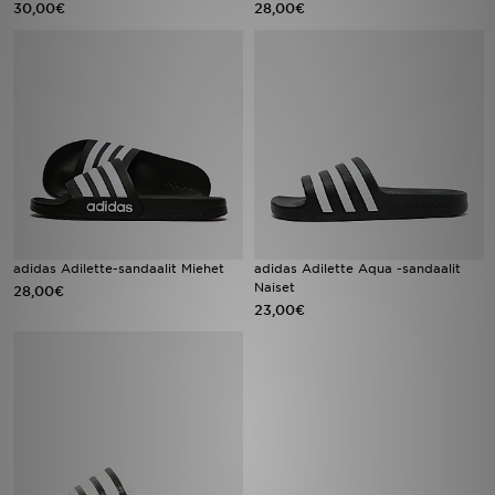
30,00€
28,00€
Urheilu
Lataa JD-sovellus
Minun JD
Minun viestini
Asiakaspalvelu ja tietoa
adidas Adilette-sandaalit Miehet
adidas Adilette Aqua -sandaalit
Naiset
28,00€
23,00€