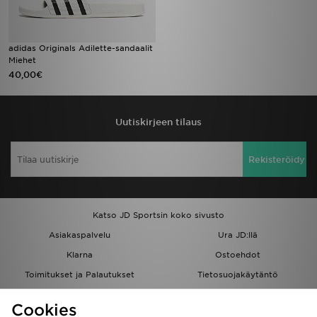
adidas Originals Adilette-sandaalit
Miehet
40,00€
Uutiskirjeen tilaus
Rekisteröidy
Katso JD Sportsin koko sivusto
Asiakaspalvelu
Ura JD:llä
Klarna
Ostoehdot
Toimitukset ja Palautukset
Tietosuojakäytäntö
Evästeet
Evästeasetukset
Cookies
Löydä myymälä
Opiskelijat